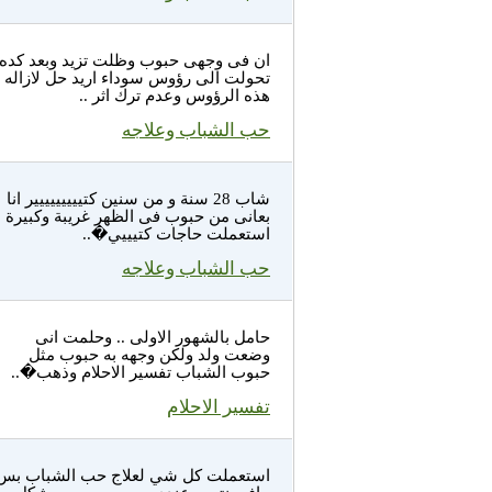
ان فى وجهى حبوب وظلت تزيد وبعد كده
تحولت الى رؤوس سوداء اريد حل لازاله
هذه الرؤوس وعدم ترك اثر ..
حب الشباب وعلاجه
شاب 28 سنة و من سنين كتييييييييير انا
بعانى من حبوب فى الظهر غريبة وكبيرة
استعملت حاجات كتيييي�..
حب الشباب وعلاجه
حامل بالشهور الاولى .. وحلمت انى
وضعت ولد ولكن وجهه به حبوب مثل
حبوب الشباب تفسير الاحلام وذهب�..
تفسير الاحلام
استعملت كل شي لعلاج حب الشباب بس