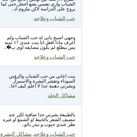
الشباب وأرى نفسي بشع أخجل حتى لما
بروح على الدراسة لاكن ملزوم أد..
حب الشباب وعلاجه
وجهى اصبح ياتى له حب الشباب ولم
اعرف ماذا افعل انا بنت عندى 17 سنه
بس بيطلع لم بكون مضايقه اوى ب�..
حب الشباب وعلاجه
بنت اعاني من حب الشباب والرؤس
السوداء وتقشر البشرة والاسمرار
وبشرتي دهنية جدا لا اعلم كيف اعا..
مشاكل الجلد
بالطبيعة بشرتي جدا صافية لكن عند
تنضيف الشعر بالخيط او الشمع او غيره
تظر عندي حبوب و تبذر بالو..
حب الشباب وعلاجه
مشاكل البشرة
,