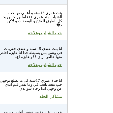
بنت عمري 13سنة و أعاني من حب
الشباب منذ عمري 11عاما جربت جربت
كل الطرق للعلاج و الوصفات و لاكن
د�..
حب الشباب وعلاجه
انا بنت عندي 15 سنه و عندي حفريات
في وشي بس بسيطه جدا انا عايزه اخلص
منها خالص ازاي ؟؟و عابزه اع..
حب الشباب وعلاجه
انا فتاة عمري 17سنة كل ما يطلع بوجهي
حب بقعد بلعب في وما بقدر قيم ايدي
عن وجهي ابدا رجاء شو بدي ا..
مشاكل الجلد
عمري 16 سنة من تونس أعاني من حب