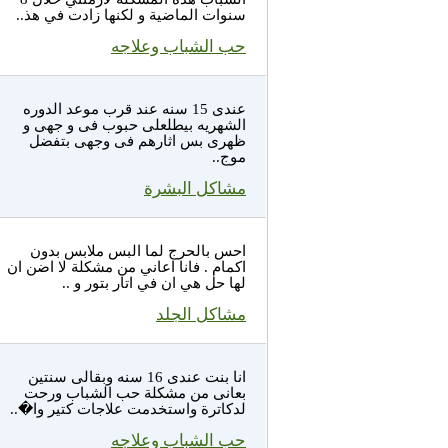
سنوات الماضية و لكنها زادت في هذ..
حب الشباب وعلاجه
عندى 15 سنه عند قرب موعد الدوره
الشهريه بيطلعلى حبوب فى و جهى و
ظهرى بس اثارهم فى وجهى بتفضل
موج..
مشاكل البشرة
احس بالحرج لما البس ملابس بدون
اكمام . فانا اعاني من مشكلة لا اضن ان
لها حل هي ان في اتار بتور و ..
مشاكل الجلد
انا بنت عندى 16 سنه وبقالى سنتين
بعانى من مشكلة حب الشباب ورحت
لدكاترة واستخدمت علاجات كتير وا�..
حب الشباب وعلاجه