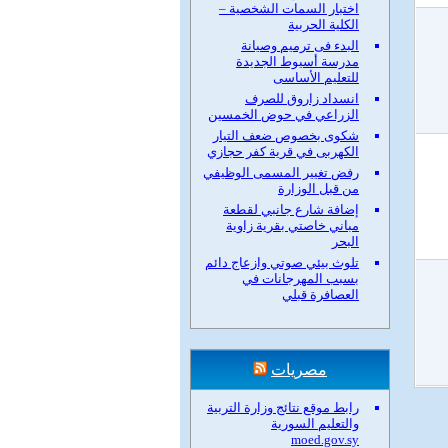
اختبار السمات الشخصية –
الكلية الحربية
البدء فى ترميم وصيانة
مدرسة أسيوط الجديدة
للتعليم الأساسى
انسداد زاروق للصرف
الزراعي في حوض الخمسين
شكوى بخصوص ضعف التيار
الكهربى في قرية كفر حجازي
رفض تغيير المسمى الوظيفي
من قبل الوزارة
إضافة شارع جانبي لقطعة
مباني خاصتي بقرية زاوية
البحر
تلوث بيئي صوتي وازعاج دائم
بسبب المهرجانات في
العصافرة قبلي
مصريات
رابط موقع نتائج وزارة التربية
والتعليم السورية
moed.gov.sy