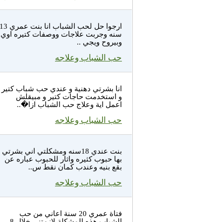
ارجوا حل لحب الشباب انا بنت عمري 
سنه وجربت علاجات ووصفات كتيره اوي
وبيروح ويجي ..
حب الشباب وعلاجه
انا بشرتي دهنية و عندي حب شباب كتير
و استخدمت حاجات كتير و مبيقلش
اعمل اية وعلاج حب الشباب ازا�..
حب الشباب وعلاجه
بنت عندي 18سنه ومشكلتي اني بشرتي
بها حبوب كثيره واثار للحبوب عباره عن
بقع بنيه وعندب كمان نقط س..
حب الشباب وعلاجه
فتاة عمري 20 سنة اعاني من حب
الشباب هذه المشكلة لازمتني خلال 8