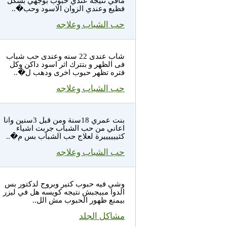
مافي نتيجه عندي حبوب بوجهي بشكل
فظيع وعندي الزوان الاسود وحب�..
حب الشباب وعلاجه
شاب عندى 22 سنه وعندى حب شباب
فى الظهر و بتترك اثر اسود داكن وكل
فتره تظهر حبوب اخرى ودهب ل�..
حب الشباب وعلاجه
بنت عمري 18سنة ومن قبل 3سنين وانا
اعاني من حب الشباب جربت اشياء
كثييييييرة لعلاج حب الشباب بس م�..
حب الشباب وعلاجه
وشي فيه حبوب كتير وبروح لدكتور بس
الدوا مبيجبش نتيجه كويسه هل في ليزر
بيمنع ظهور الحبوب مش الل..
مشاكل الجلد