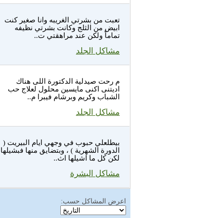
تعبت من بشرتي الغريبه وانا صغير كنت
ابيض من الثلج وكانت بشرتي نظيفه
تماماً ولكن عند مراهقتي ت..
مشاكل الجلد
م رحت صيدلية الدكتورة اللى هناك
اديتنى اكنى مايسين محلول لعلاج حب
الشباب وكريم وبرشام فيبرا م..
مشاكل الجلد
بيطلعلي حبوب في وجهي ايام البيريت (
الدورة الشهرية ) ، وبتضايق منها فبشيلها
لكن كل ما اشيلها اث..
مشاكل البشرة
اعرض المشاكل حسب: