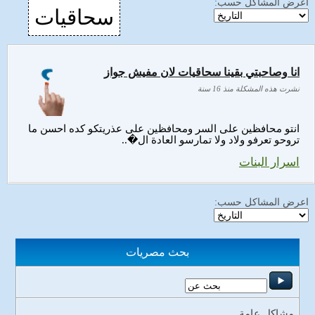
اعرض المشاكل حسب:
سحاقيات
انا وصاحبتي بقينا سحاقيات لان مفيش جواز
نشرت هذه المشكلة منذ 16 سنة
انتو محافظين على السر ومحافظين على عذريتكو كده احسن ما
تروحو تعرفو ولاد ولا تمارسو العادة ال�..
اسرار البنات
اعرض المشاكل حسب:
بحث مصريات
مشاكل عامة