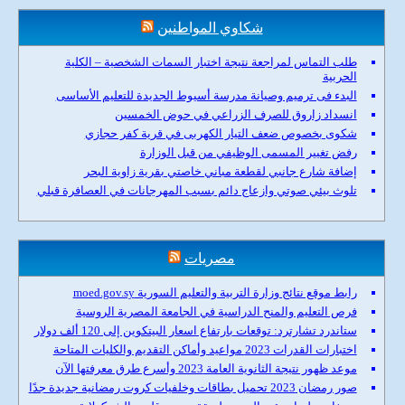
شكاوي المواطنين
طلب التماس لمراجعة نتيجة اختبار السمات الشخصية – الكلية
الحربية
البدء فى ترميم وصيانة مدرسة أسيوط الجديدة للتعليم الأساسى
انسداد زاروق للصرف الزراعي في حوض الخمسين
شكوى بخصوص ضعف التيار الكهربى في قرية كفر حجازي
رفض تغيير المسمى الوظيفي من قبل الوزارة
إضافة شارع جانبي لقطعة مباني خاصتي بقرية زاوية البحر
تلوث بيئي صوتي وازعاج دائم بسبب المهرجانات في العصافرة قبلي
مصريات
رابط موقع نتائج وزارة التربية والتعليم السورية moed.gov.sy
فرص التعليم والمنح الدراسية في الجامعة المصرية الروسية
ستاندرد تشارترد: توقعات بارتفاع اسعار البيتكوين إلى 120 ألف دولار
اختبارات القدرات 2023 مواعيد وأماكن التقديم والكليات المتاحة
موعد ظهور نتيجة الثانوية العامة 2023 وأسرع طرق معرفتها الآن
صور رمضان 2023 تحميل بطاقات وخلفيات كروت رمضانية جديدة جدًا