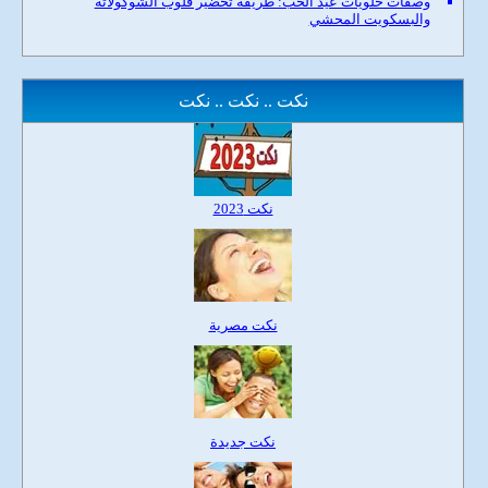
وصفات حلويات عيد الحب: طريقة تحضير قلوب الشوكولاتة
والبسكويت المحشي
نكت .. نكت .. نكت
نكت 2023
نكت مصرية
نكت جديدة