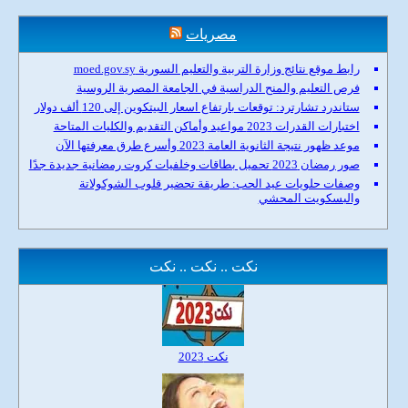
مصريات
رابط موقع نتائج وزارة التربية والتعليم السورية moed.gov.sy
فرص التعليم والمنح الدراسية في الجامعة المصرية الروسية
ستاندرد تشارترد: توقعات بارتفاع اسعار البيتكوين إلى 120 ألف دولار
اختبارات القدرات 2023 مواعيد وأماكن التقديم والكليات المتاحة
موعد ظهور نتيجة الثانوية العامة 2023 وأسرع طرق معرفتها الآن
صور رمضان 2023 تحميل بطاقات وخلفيات كروت رمضانية جديدة جدًا
وصفات حلويات عيد الحب: طريقة تحضير قلوب الشوكولاتة
والبسكويت المحشي
نكت .. نكت .. نكت
نكت 2023