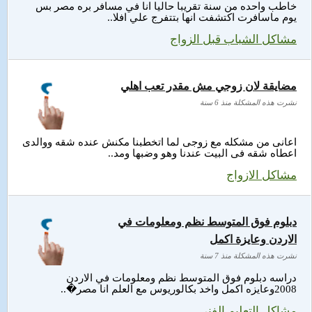
خاطب واحده من سنة تقريبا حاليا انا في مسافر بره مصر بس
يوم ماسافرت اكتشفت انها بتتفرج علي افلا..
مشاكل الشباب قبل الزواج
مضايقة لان زوجي مش مقدر تعب اهلي
نشرت هذه المشكلة منذ 6 سنة
اعانى من مشكله مع زوجى لما اتخطبنا مكنش عنده شقه ووالدى
اعطاه شقه فى البيت عندنا وهو وضبها ومد..
مشاكل الازواج
دبلوم فوق المتوسط نظم ومعلومات في
الاردن وعايزة اكمل
نشرت هذه المشكلة منذ 7 سنة
دراسه دبلوم فوق المتوسط نظم ومعلومات في الاردن
2008وعايزه اكمل واخد بكالوريوس مع العلم انا مصر�..
مشاكل التعليم الفني