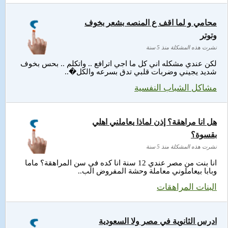
محامي و لما اقف ع المنصه بشعر بخوف
وتوتر
نشرت هذه المشكلة منذ 5 سنة
لكن عندي مشكله اني كل ما اجي اترافع .. واتكلم .. بحس بخوف
شديد يجيني وضربات قلبي تدق بسرعه والكل�..
مشاكل الشباب النفسية
هل انا مراهقة؟ إذن لماذا يعاملني اهلي
بقسوة؟
نشرت هذه المشكلة منذ 5 سنة
انا بنت من مصر عندي 12 سنة انا كده في سن المراهقة؟ ماما
وبابا بيعاملوني معاملة وحشة المفروض الب..
البنات المراهقات
ادرس الثانوية في مصر ولا السعودية