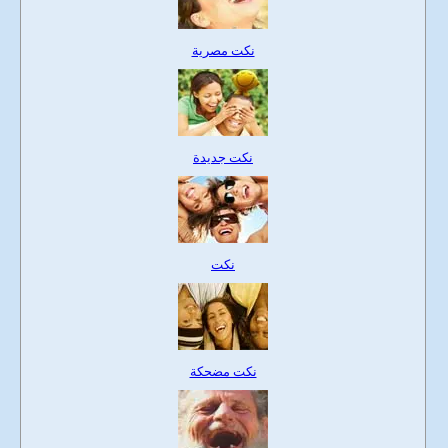
نكت مصرية
نكت جديدة
نكت
نكت مضحكة