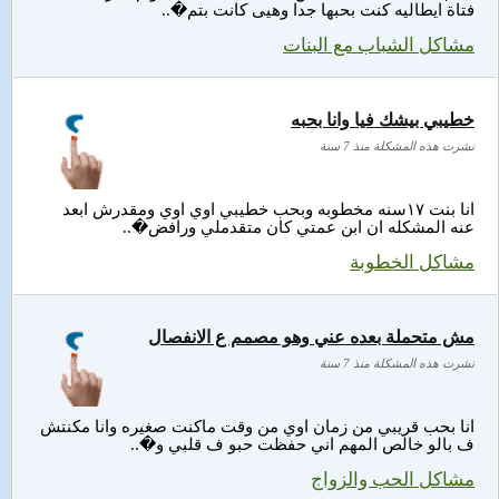
فتاة ايطاليه كنت بحبها جدا وهيى كانت بتم�..
مشاكل الشباب مع البنات
خطيبي بيشك فيا وانا بحبه
نشرت هذه المشكلة منذ 7 سنة
انا بنت ١٧سنه مخطوبه وبحب خطيبي اوي اوي ومقدرش ابعد
عنه المشكله ان ابن عمتي كان متقدملي ورافض�..
مشاكل الخطوبة
مش متحملة بعده عني وهو مصمم ع الانفصال
نشرت هذه المشكلة منذ 7 سنة
انا بحب قريبي من زمان اوي من وقت ماكنت صغيره وانا مكنتش
ف بالو خالص المهم اني حفظت حبو ف قلبي و�..
مشاكل الحب والزواج