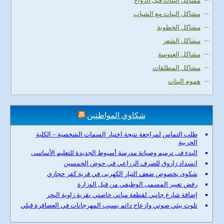
مشاكل البنات قبل الزواج
مشاكل البنات مع الشباب
مشاكل الخطوبة
مشاكل الشعر
مشاكل العنوسة
مشاكل المطلقات
هموم البنات
شكاوي المواطنين
طلب التماس لمراجعة نتيجة اختبار السمات الشخصية – الكلية
الحربية
البدء فى ترميم وصيانة مدرسة أسيوط الجديدة للتعليم الأساسى
انسداد زاروق للصرف الزراعي في حوض الخمسين
شكوى بخصوص ضعف التيار الكهربى في قرية كفر حجازي
رفض تغيير المسمى الوظيفي من قبل الوزارة
إضافة شارع جانبي لقطعة مباني خاصتي بقرية زاوية البحر
تلوث بيئي صوتي وازعاج دائم بسبب المهرجانات في العصافرة قبلي