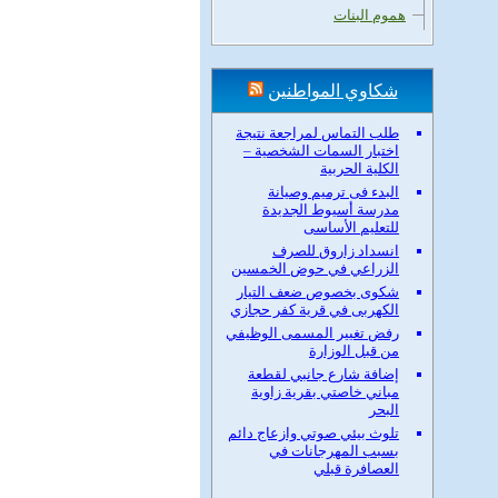
هموم البنات
شكاوي المواطنين
طلب التماس لمراجعة نتيجة
اختبار السمات الشخصية –
الكلية الحربية
البدء فى ترميم وصيانة
مدرسة أسيوط الجديدة
للتعليم الأساسى
انسداد زاروق للصرف
الزراعي في حوض الخمسين
شكوى بخصوص ضعف التيار
الكهربى في قرية كفر حجازي
رفض تغيير المسمى الوظيفي
من قبل الوزارة
إضافة شارع جانبي لقطعة
مباني خاصتي بقرية زاوية
البحر
تلوث بيئي صوتي وازعاج دائم
بسبب المهرجانات في
العصافرة قبلي