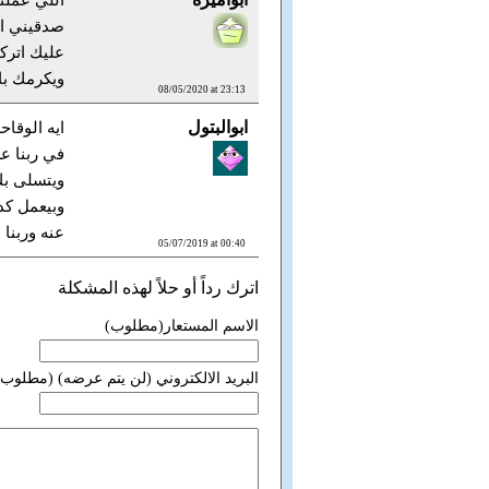
اللي عملت
صدقيني ان
عليك اتركي
ويكرمك با
08/05/2020 at 23:13
ابوالبتول
ايه الوقا
في ربنا ع
ويتسلى بك
وبيعمل كد
عنه وربنا
05/07/2019 at 00:40
اترك رداً أو حلاً لهذه المشكلة
الاسم المستعار(مطلوب)
البريد الالكتروني (لن يتم عرضه) (مطلوب)