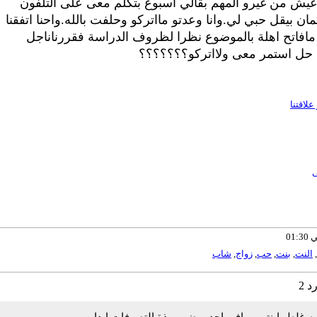
ش من غيرو المهم بقالي اسبوع بتكلم معى على التلفون
ان بيقل حبي لي.وانا وعدتو مااتركو وحلفت بالله.واحنا اتفقنا
افاتح اهلة بالموضوع نظرا لظروف الدراسة فقررناناجل
د حل استمر معى ولااتركو؟؟؟؟؟؟؟
لاقتنا
ى
,
النت
,
بنت
,
حب
,
زواج
,
شاب