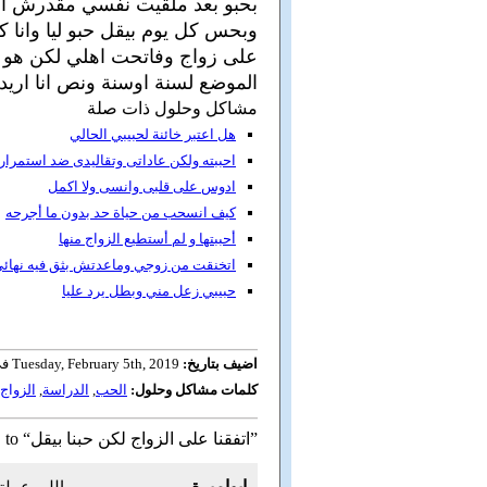
بحبو بعد ملقيت نفسي مقدرش اعي
وبحس كل يوم بيقل حبو ليا وانا كم
على زواج وفاتحت اهلي لكن هو م
الموضع لسنة اوسنة ونص انا اري
مشاكل وحلول ذات صلة
هل اعتبر خائنة لحبيبي الحالي
احببته ولكن عاداتى وتقاليدى ضد استمرار ع
ادوس على قلبى وانسى ولا اكمل
كيف انسحب من حياة حد بدون ما أجرحه
أحببتها و لم أستطيع الزواج منها
اتخنقت من زوجي وماعدتش بثق فيه نهائ
حبيبي زعل مني وبطل يرد عليا
اضيف بتاريخ:
Tuesday, February 5th, 2019 في 01:30
كلمات مشاكل وحلول:
الحب
,
الدراسة
,
الزواج
2 رد to “اتفقنا على الزواج لكن حبنا بيقل”
ابواميرة