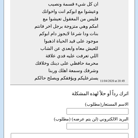
ان كل شيء قسمة ونصيب
وعيشوا مع ابوكم انت واخواتك
فليس من المغقول تعيشوا مع
امكم وهي متزوجة برجل اخر فانتم
بنات ودا شرعا لايجوز دام ابوكم
موجود على قيد الحياة اذهبوا
للعيش معاه وابعدي عن الشاب
اللي تعرفت عليه فدي علاقة
محرمة حافظي على دينك وخلاقك
وشرفك وسمعة اهلك وربنا
يسترعليكم ويؤفقكم ويصلح حالكم
11/04/2020 at 20:49
اترك رداً أو حلاً لهذه المشكلة
الاسم المستعار(مطلوب)
البريد الالكتروني (لن يتم عرضه) (مطلوب)