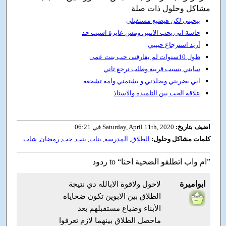
مشاكل وحلول ذات صلة
بيحبنى لكن هيضيع مستقبلى
حاسة اني بحب الاتنين ومش عايزة اسيب حد
أريد استرجاع حبيبي
طول 10سنوات لم يفارقنى حب بنت عمى
سابني بسبب قريبه وطلب نرجع تاني
ابي يضربني ويجلدني و يشتمني وامه تشجعه
علاقة الحب بين التلميذة والاستاذ
اضيف بتاريخ:
Saturday, April 11th, 2020 في 06:21
كلمات مشاكل وحلول:
الطلاق
,
المدرسة
,
بنات
,
بنت
,
حب
,
رمضان
,
شاب
ردود to “ام واب اتطلقو الضحية احنا”
ابواميرة
لاحول ولاقوة الابالله دي نتيجة
الطلاق بين الابوين تكون ضحاياه
الأبناء وضياع مستقبلهم بعد
ماحصل الطلاق بينهما لازم تعرفوا