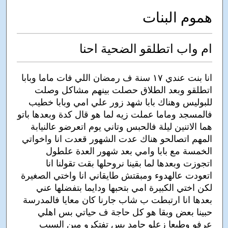
هموم البنات
ام واب اتطلقو الضحية احنا
انا بنت عندي ١٧ سنة ف رمضان اللي فات ماما وبابا
اتطلقو وبعد الطلاق حصلت بينهم مشاكل وصلت
للبوليس وهناك بابا شهد زور علي امي وبابا خطيب
فالمسجد وماما عملت زيه لما هو قال كدة وبعدها باتو
هما الاتنين ليلة فالحبس وتاني يوم اتعرضو عالنيابة
المهم اتصالحو هناك عدت الشهور قعدت انا واخواتي
الخمسة مع بابا وامي بعد شهور العدة علطول
اتجوزت وبعدها لما بقينا نروحلها بقت تقولنا انا
اتعودت عالهدوء ومبقتش طايقاني انا واختي الصغيرة
لكن اختي الكبيرة امي بتحبها ودايما بتفضلها عني
بعدها انا ارتبطت ب شاب جارنا كان معايا فالمدرسة
حبينا بعض وبقا هو كل حاجة ف حياتي بس اهلي
عرفو وطبعا زعلو جامد بس تفتكرو مين السبب