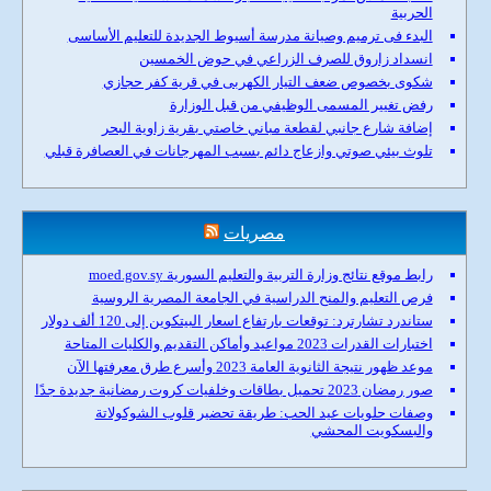
الحربية
البدء فى ترميم وصيانة مدرسة أسيوط الجديدة للتعليم الأساسى
انسداد زاروق للصرف الزراعي في حوض الخمسين
شكوى بخصوص ضعف التيار الكهربى في قرية كفر حجازي
رفض تغيير المسمى الوظيفي من قبل الوزارة
إضافة شارع جانبي لقطعة مباني خاصتي بقرية زاوية البحر
تلوث بيئي صوتي وازعاج دائم بسبب المهرجانات في العصافرة قبلي
مصريات
رابط موقع نتائج وزارة التربية والتعليم السورية moed.gov.sy
فرص التعليم والمنح الدراسية في الجامعة المصرية الروسية
ستاندرد تشارترد: توقعات بارتفاع اسعار البيتكوين إلى 120 ألف دولار
اختبارات القدرات 2023 مواعيد وأماكن التقديم والكليات المتاحة
موعد ظهور نتيجة الثانوية العامة 2023 وأسرع طرق معرفتها الآن
صور رمضان 2023 تحميل بطاقات وخلفيات كروت رمضانية جديدة جدًا
وصفات حلويات عيد الحب: طريقة تحضير قلوب الشوكولاتة
والبسكويت المحشي