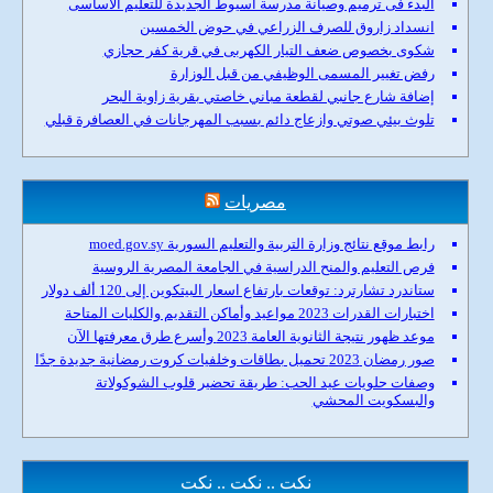
البدء فى ترميم وصيانة مدرسة أسيوط الجديدة للتعليم الأساسى
انسداد زاروق للصرف الزراعي في حوض الخمسين
شكوى بخصوص ضعف التيار الكهربى في قرية كفر حجازي
رفض تغيير المسمى الوظيفي من قبل الوزارة
إضافة شارع جانبي لقطعة مباني خاصتي بقرية زاوية البحر
تلوث بيئي صوتي وازعاج دائم بسبب المهرجانات في العصافرة قبلي
مصريات
رابط موقع نتائج وزارة التربية والتعليم السورية moed.gov.sy
فرص التعليم والمنح الدراسية في الجامعة المصرية الروسية
ستاندرد تشارترد: توقعات بارتفاع اسعار البيتكوين إلى 120 ألف دولار
اختبارات القدرات 2023 مواعيد وأماكن التقديم والكليات المتاحة
موعد ظهور نتيجة الثانوية العامة 2023 وأسرع طرق معرفتها الآن
صور رمضان 2023 تحميل بطاقات وخلفيات كروت رمضانية جديدة جدًا
وصفات حلويات عيد الحب: طريقة تحضير قلوب الشوكولاتة
والبسكويت المحشي
نكت .. نكت .. نكت