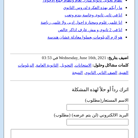
نظام تحويل ثانوية منازل لعام ونظام جمع الأخوة؟
ما رأيكم بهذه الفكرة لدروس الثانوي
انا في ثانى ثانوى وحاسة بندم وتعب
انا علمى علوم ومحتارة احول ادبى ولا علمى رياضة
انا في 2 ثانوي و مش عارف اذاكر خالص
هو لازم الدبلومات يعملوا معادلة عشان هندسة
اضيف بتاريخ:
Wednesday, June 16th, 2021 في 03:53
كلمات مشاكل وحلول:
الامتحانات
,
التحويل
,
الثانوية العامة
,
الدبلومات
الفنية
,
الصف الثاني الثانوي
,
النتيجة
اترك رداً أو حلاً لهذه المشكلة
الاسم المستعار(مطلوب)
البريد الالكتروني (لن يتم عرضه) (مطلوب)