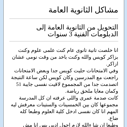
مشاكل الثانوية العامة
التحويل من الثانوية العامة إلى
الدبلومات الفنية 3 سنوات
انا خلصت تانية تانوى عام كنت علمى علوم وكنت
بزاكر كويس والله وكنت باخد من وقت نومى عشان
ازاكر.
وفي الامتحانات حليت كويس جدا وبعض الامتحانات
راجعت مع المدرسين وكان كويس لكن ساعة النتيجة
اتصدمت جدا من المجمموع لاقيت نفسى جايبة 51
وكمان معايا ملحق رياضة.
كانت صدمة عمرى واللى عرفته ان كل المدرسة
مجموعها كان بين الخمسينات والستينات معرفش ليه
المهم انا كان نفسى ادخل كلية العلوم وطبعا كله
ضاع.
وطبعا ان شا ءالله لازم احول ادبى بس انا مش