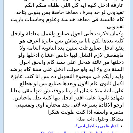
عارفة ادخل كليه ايه كل اللى طلباه منكم انكم
تفيدونى لو حد يعرف معاهد خاصة بس يقولى بتاخد
كام فالسنة فى معاهد هندسة وعلوم وحاسبات ياريت
تفيدونى.
وكمان فكرت فأنى احول صنايع واعمل معادلة وادخل
كليه بعدها لكن بابا مرضاش بس عايزة اعرف هو
ينفع ادخل صنايع تلت سنين بعد التانوية العامة ولا
ماينفعش لازم افشل فيها خالص عشان ادخلها ولو
دخلتها من تالتة هدخل على سنة كام والحق احول
السنة دى ولا ايه ولو حولت ادخل على سنة كام برضه
وايه رأيكم في موضوع التحويل ده بس انا كنت عايزة
اكمل ثانوى عام الاول وبعدها صنايع بس لو هطلع
على تانية متلا عشان لو ربنا موفقنيش فيها يبقى معايا
شهادة ثانوية عامة اقدر ادخل بيها كلية بدل ماحتاس.
ارجو الافادة بسرعة لانى بجد محتارة اوى ونفسيتى
مدمرة واسفة اذا كنت طولت شكرا
مشاكل وحلول ذات صلة
اختار علمى ولا اكمل ادبى؟