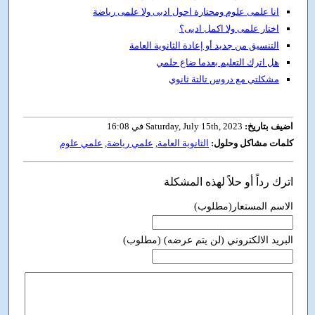
انا علمى علوم ومحتارة احول ادبى ولا علمى رياضة
اختار علمى ولا اكمل ادبى؟
التنسيق من جديد أو إعادة الثانوية العامة
هل اترك التعليم بعدما ضاع حلمي
مشكلتي مع دروس تالتة ثانوي
اضيف بتاريخ:
Saturday, July 15th, 2023 في 16:08
كلمات مشاكل وحلول:
الثانوية العامة
,
علمي رياضة
,
علمي علوم
اترك رداً أو حلاً لهذه المشكلة
الاسم المستعار(مطلوب)
البريد الالكتروني (لن يتم عرضه) (مطلوب)