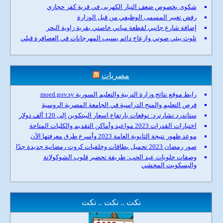
شكوى بخصوص ضعف التيار الكهربى في قرية كفر حجازي
رفض تغيير المسمى الوظيفي من قبل الوزارة
إضافة شارع جانبي لقطعة مباني خاصتي بقرية زاوية البحر
تلوث بيئي صوتي وازعاج دائم بسبب المهرجانات في العصافرة قبلي
مصريات
رابط موقع نتائج وزارة التربية والتعليم السورية moed.gov.sy
فرص التعليم والمنح الدراسية في الجامعة المصرية الروسية
ستاندرد تشارترد: توقعات بارتفاع اسعار البيتكوين إلى 120 ألف دولار
اختبارات القدرات 2023 مواعيد وأماكن التقديم والكليات المتاحة
موعد ظهور نتيجة الثانوية العامة 2023 وأسرع طرق معرفتها الآن
صور رمضان 2023 تحميل بطاقات وخلفيات كروت رمضانية جديدة جدًا
وصفات حلويات عيد الحب: طريقة تحضير قلوب الشوكولاتة
والبسكويت المحشي
نكت .. نكت .. نكت