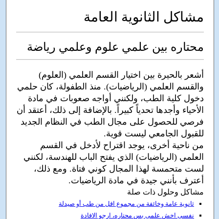
مشاكل الثانوية العامة
محتاره بين علمي علوم وعلمي رياضة
أشعر بالحيرة بين اختيار القسم العلمي (العلوم)
والقسم العلمي (الرياضيات). منذ الطفولة، كان حلمي
دخول كلية الطب، ولكنني أواجه صعوبات في مادة
الأحياء وأجدها تحدياً كبيراً. بالإضافة إلى ذلك، أعتقد أن
فرصي للحصول على مجال الطب في النظام الجديد
للقبول الجامعي ليست قوية.
من ناحية أخرى، يوجد اقتراح لأدخل في القسم
العلمي (الرياضيات) الذي يفتح الباب للهندسة، لكنني
لست متحمسة لهذا المجال كوني فتاة. ومع ذلك،
أعترف بأنني جيدة في مادة الرياضيات.
مشاكل وحلول ذات صلة
ثانوية عامة وخائفة من مجموع اقل من طب أو صيدلة
نفسى اخش علمى بس محتاره، ارجو الافادة