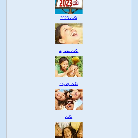
نكت 2023
نكت مصرية
نكت جديدة
نكت