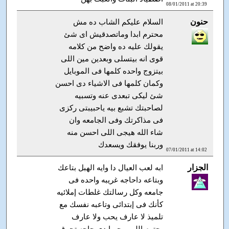
08/01/2011 at 20:39
حنون
السلام عليكم الشاب ده مش
محترم ابدا وماتصدقيش اى شئ
يقولك عليه ده واضح من كلامه
قوى انه بيتسلى وبعدين مين اللى
بيتزوج واحده كلمها فى الموبايل
وكمان كلمها فى الاشياء دى احسن
شئ ليكى تبعدى عنه وتسبيه
لصاحبتك تشبع بيه ياحبيبتى ركزى
فى مذاكرتك وفى الجامعه وان
شاء الله هيجى اللى احسن منه
وربنا يوفقك ويسعدك
07/01/2011 at 14:02
الجزار
ابه لعب العيال دا وايه الهبل بتاعك
وبتاعه داحاجه غريبه واحده فى
جامعه وكل رسالتك غلطات إملائيه
كأنك فى إبتدائى وتاعبه نفسك مع
تلميذ لا عارف يحب ولا عارف