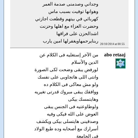
وجداني وصدمنى صدمة العمر
وهوانها توفيت بسبب ماس
كهربائي في بيتهم وقطعت اجازتي
وحضرت العزاء مع اهلها وحزنت
اشدالحزن على فراقها
ربنايرحمهاويغفرلها امين يارب
20/10/2014 at 00:55
abo retaaj
من الآخر إستغليه فى الكلام عن
الدين والأسلام
لورفض يبقى وضحت لكى الصورة
وانتى اللى هاتجاوبى على نفسك
ولو مش معاكى فى الكلام ده
ووافقك يبقى مبروك قدرتى تغيريه
وهايتمسك بيكى
ولوطاوعتيه فى الجنس يبقى
العوض على الله فيكى وفيه
وصدقينى هايتسلى بيكى ويكشف
أسرارك مع أصحابه وده طبع الولاد
فى الجامعة