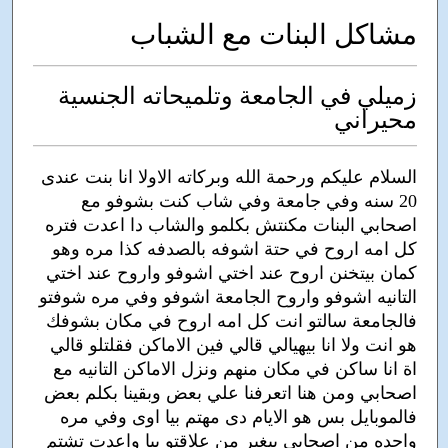
مشاكل البنات مع الشباب
زميلي في الجامعة وتلميحاته الجنسية
محيراني
السلام عليكم ورحمة الله وبركاته الاولا انا بنت عندى
20 سنه وفي جامعة وفي شاب كنت بشوفو مع
اصحابي البنات مكنتش بكلمو والشاب دا اعدت فتره
كل امه اروح في حتة اشوفه بالصدفه كذا مره وهو
كمان بيتخنن اروح عند اختي اشوفو واروح عند اختي
التانيه اشوفو واروح الجامعة اشوفو وفي مره شوفتو
فالجامعة سالتو انت كل امه اروح في مكان بشوفك
هو انت ولا انا بيهيالي قالي فين الاماكن فقلتلو قالي
اة انا ساكن في مكان منهم ونزل الاماكن التانيه مع
اصحابي ومن هنا اتعرفنا علي بعض وبقينا بكلم بعض
فالموبايل بس هو الايام دى مهتم بيا اوى وفي مره
واحده من اصحابي بيغير من علاقتو بيا واعدت تشتم