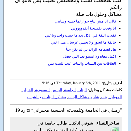
كنت هتخطب لشب ومحصلش نصيب بس فانتو اى
رائكم
مشاكل وحلول ذات صلة
قالي انا مش بتاع جواز لما حبيته وسابني
انا وقعت بفضيحة أنقذووووني
فقدت الثقة في الكل بعد ما حبيت واحد وباعني
خايفة ما اتجوز ولا يجيلي عرسان متل اختي
هل اهتمامه الزائد بي لم يكن حباً
اكمل معاه ولا اسيبو بعد اللي حصل
العلاقات بين الشباب والبنات عيب للبنت بس
اضيف بتاريخ:
Thursday, January 6th, 2011 في 19:16
كلمات مشاكل وحلول:
البنات
,
الجامعة
,
الجنس
,
السعودية
,
الشباب
,
الموبايل
,
بنت
,
شاب
,
مشاكل البنات
,
مشاكل البنات مع الشباب
19 رد to “زميلي في الجامعة وتلميحاته الجنسية محيراني”
ساحرالنساء
شوفي اناكنت طالب جامعة في
مصر في كلية الهندسة وكنت لسه