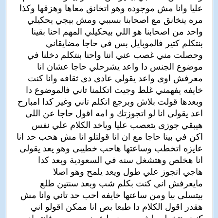
عليا وانا مش موجوده وهو اتخانق معاها وهزقها وكذا
مره ينخانق مع اصحابنا بسببي ومش بيجي يحكيلي
واحد من اصحابنا هو اللي بيحكيلي المهم احنا بقينا
بنتكلم كتير فالموبايل بس في حاجا مضايقاني
وحصلت مني غصب عني اننا واحنا بنتكلم دخلنا في
موضوع الجنس دا واعد يشرحلي حاجا عشان انا
معرفش اوى واعد يقولي عادى دى ثقافه وانا كنت
خايفه يفهمني غلط وجيت اتكلمنا تاني فالموضوع دا
وبعدها قولت بلاش وبرجع اتكلم تاني وغير كدا امبارح
اعد يقولي انا لو اتجوزتك و امه اقول حاجا عن اللي
هيبقي جوزى يتعصب عليا وياخد الكلام علي نفس
اكن في بينا حاجا مع ان انا قولتلو انا مش هحب حد انا
عايزه اتخطب وساعتها هاحب خطيبي وهو يعد يقولي
انا هخلص وهتشغل سنه في السعودية وبعد كدا
هاجي اتجوز علي طول ويعد يلمح وهو اصلا
مايعرفش اني كنت بكلم شب وبعد سنتين طلع
بيتسلى بيا ومن ساعتها خايفه احب حد تاني وانا مش
هقدر اقول الكلام دا طبعا بص انا ممكن اقولو اني