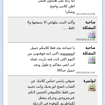
ايه رايه بقى هايكون فيكى
اظن كلامى واضح
وشكرا
18/12/2013 at 23:06
صاحبة
وأكيد البنت ملهاش الا سمعتها ولا
المشكلة
غلط…..
16/05/2013 at 21:05
صاحبة
يا جماعة بجد فعلا كلامكم جميل
المشكلة
اوووووووى اكنى انته فوقتونى من
النوم اللى كنت فيه ياريت تقبله
انى ابقى معاكم ع طول وبجد
جميل جدااااا
16/05/2013 at 21:02
ابواميرة
شوفي يابنتي حنامن كلامك عن
الشاب اتضح انو يحبك وانت تحبيه
بس غلط تتكلموفي الجنس لانكم
غيرمتزوجين وحرام بيجعل
لكماطريق للوقوع في الرذيلة