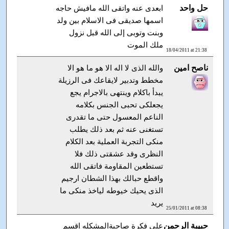
حل واحد
ابعدى عنه واتقى الله مافيش حاجه
اسمها صديقى فى الاسلام بين ولد
وبنت وتوبى إلى الله قبل نزول
ملك الموت
18/04/2011 at 21:38
ناصح امين
والله الذى لا اله الا هو ما هو الا
مخطط وتدبير لايقاعك فى الرزيلة
يبدأ باكلام وينتهى بالاجرام يجع
يجعلكى تحبى الجنس بكلامه
الناعم المعسول حتى ما تقدرى
تستغنى عنه ثم بعد ذلك يطلب
منكى التجربة العملية بعد الكلام
النظرى وقد عشقتى ذلك فلا
تستطعين المقاومة فاتقى الله
واقطع حبالك بهذا الشطان ارجيم
الذى يحيك خيوطه لياخذ منكى ما
يريد
25/01/2011 at 08:38
حبيبة الرحمن
علي فكرة صاحبةالمشكله اقسم