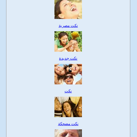
نكت مصرية
نكت جديدة
نكت
نكت مضحكة