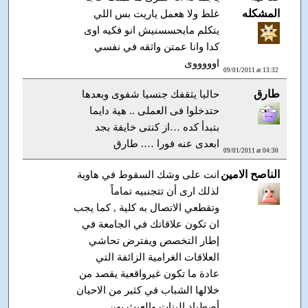
المشكله
غلط ولا هعمل ياريت بس اللي
يتكلم مايحسسنيش انو فكيه اوى
كدا وانا عمتن واثقه في نفسي
اوووووى
09/01/2011 at 13:32
طارق
حاليا يثقفك جنسيا شفوى وبعدها
حتدخلوا فى العملى .. هية دايما
بتبدأ كده …از كنتى خايفة بجد
ابعدى عنه فورا …. طارق
09/01/2011 at 04:30
الناصح الامين
انت على وشك السقوط في هاوية
لذلك ارى أن تتجنبيه تماماً
وتقطعي الاتصال به كلية , كما يجب
ان تكون علاقاتك في الجامعة في
إطار التخصص ويفترض تحاشي
العلاقات الغرامية الزائفة التي
عادة ما تكون غيرواقعية يقصد من
خلالها الشباب في كثير من الاحيان
أصطياد البنات والعبث بهن