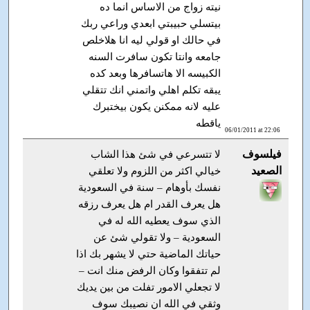
نيته زواج من الاساس انما ده
بيتسلي حبيبتي ابعدي وراعي ربك
في حالك او قولي ليه انا هلاخلص
جامعه وانتا تكون سافرت السنه
الكبيسه الا هاتسافرها وبعد كده
يبقه تكلم اهلي واتمني انك تتقلي
عليه لانه ممكنن يكون بيختبرك
ياقطه
06/01/2011 at 22:06
فيلسوف
لا تتسرعي في شئ هذا الشاب
الصعيد
خيالي اكثر من اللزوم ولا تعلقي
نفسك بأوهام – سنة في السعودية
هل يعرف القدر ام هل يعرف رزقه
الذي سوف يعطيه الله له في
السعودية – ولا تقولي شئ عن
حياتك الماضية حتي لا يشهر بك اذا
لم تتفقوا وكان الرفض منك انت –
لا تجعلي الامور تفلت من بين يديك
وثقي في الله ان نصيبك سوف