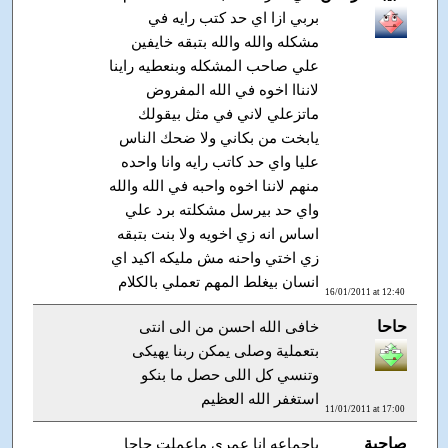
بربي ازا اي حد كتب رايه في
مشكله والله والله بتبقه خايفين
علي صاحب المشكله وبنعطيه راينا
لانناا اخوه في الله المفروض
ماتزعلي لاني في مثل بيقولك
يابخت من بكاني ولا ضحك الناس
عليا واي حد كاتب رايه وانا واحده
منهم لاننا اخوه واحبه في الله والله
واي حد بيرسل مشكلته برد علي
اساس انه زي اخويه ولا بنت بتبقه
زي اختي واحنه مش مليكه اكيد اي
انسان بيغلط المهم تعملي بالكلام
16/01/2011 at 12:40
حاحا
خافى الله احسن من الى انتى
بتعملية وصلى يمكن ربنا يهيكى
وتنسي كل اللى حصل ما بنكو
استغفر الله العظيم
11/01/2011 at 17:00
صاحبة
ياجماعه انا عمرى ماعملت حاجا