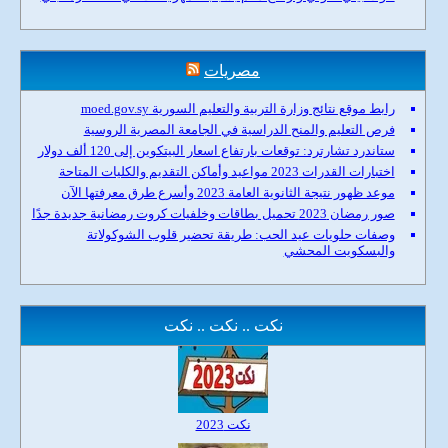
مصريات
رابط موقع نتائج وزارة التربية والتعليم السورية moed.gov.sy
فرص التعليم والمنح الدراسية في الجامعة المصرية الروسية
ستاندرد تشارترد: توقعات بارتفاع اسعار البيتكوين إلى 120 ألف دولار
اختبارات القدرات 2023 مواعيد وأماكن التقديم والكليات المتاحة
موعد ظهور نتيجة الثانوية العامة 2023 وأسرع طرق معرفتها الآن
صور رمضان 2023 تحميل بطاقات وخلفيات كروت رمضانية جديدة جدًا
وصفات حلويات عيد الحب: طريقة تحضير قلوب الشوكولاتة
والبسكويت المحشي
نكت .. نكت .. نكت
نكت 2023