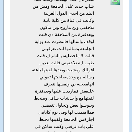
شاب جديد على الجامعة ومش من
البلد من احدى الدول العربية
وكانت في فتاة من كلية تانية
تلاحقنى وين ماروح وين ماكون
وبعدفترة من الملاحقة دي قلت
اوقف واسالها فانتظرت عند بوابة
الجامعة وسالتها انت تعرفينى
قالت لا ماحصليش الشرف قلت
طيب ليه تلاحقينى قالت بعدين
اقوللك ومشيت وبعدها لقيتها باعته
رسالة مع وحدةصاحبتها تقولي
انهامعجبة بي ونفسها نتعرف
علىبعض فمارديت عليها وبعدفترة
لقيتهامع واحدشاب سافل ومنحط
ويبوسوا بعض وتحاول تغيضني
فمااهتميت لها وفي يوم كانافي
اجازةمن الجامعة ولقيتها تخبط
على باب غرفتي وكنت ساكن في