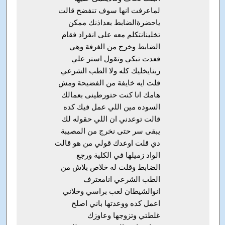
لماعرفت انها سوف تنفضح قالت
ياحضرةالضابط بعداذنك ممكن
تخلينانتكلم معه على انفراد فقام
الضابط وخرج من الغرفة وهي
قعدت تبكي وتقول استر علي
ربنايخليك كله ولا الطب الشرعي
قلت ايه خايفة من الفضيحة ومش
هامك انا كنت حتورطينى بعمالك
السوده مين اللي عمل فيك كده
قالت توعدني ان اللي حقوله لك
يبقى سر حتى نخرج من المصيبة
دي قلت اوعدك قولي من هو قالت
الواد زميلها في الكلية ورجع
الضابط وقلت له خلاص بلاش من
الطب الشرعي انامعترف
انوالشيطان لعب براسي وخلاني
اعمل كده ووعدتها باني اصلح
غلطتي وتزوجها وعاوزك