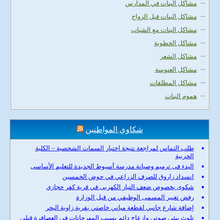
مشاكل البنات في المدارس
مشاكل البنات قبل الزواج
مشاكل البنات مع الشباب
مشاكل الخطوبة
مشاكل الشعر
مشاكل العنوسة
مشاكل المطلقات
هموم البنات
شكاوي المواطنين
طلب التماس لمراجعة نتيجة اختبار السمات الشخصية – الكلية
الحربية
البدء فى ترميم وصيانة مدرسة أسيوط الجديدة للتعليم الأساسى
انسداد زاروق للصرف الزراعي في حوض الخمسين
شكوى بخصوص ضعف التيار الكهربى في قرية كفر حجازي
رفض تغيير المسمى الوظيفي من قبل الوزارة
إضافة شارع جانبي لقطعة مباني خاصتي بقرية زاوية البحر
تلوث بيئي صوتي وازعاج دائم بسبب المهرجانات في العصافرة قبلي