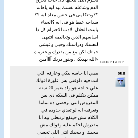
يحترم اللى بيحبها دى حاجه تحرق
الدم وشاغله نفسك بيه ليه ياهانم
؟؟وبتتكلمى فى جنس معاه ليه ؟؟
سذاجه عبط هو فى ايه ؟الحياء
يابنت الحلال الادب الاحترام كل دا
اساسهم الدين وتعاليمه انتبهى
لنفسك ودراستك وحبى وعيشى
حياتك لكن مع من يقدرك ويحترمك
//الله يهديكى وينور دربك آآآآمين
07/01/2011 at 03:01
sun
بصي انا حاسه بيكي وعارفه اللي
انت فيه دلوقتي بس عاوزة اقولك
علي حااجه هو ولد بعمر 20 سنه
ممكن يتكلم في السكه دي بس
المفروض انتي ترفضي ده تماما
وتعرفيه انه لو تعدي حدوده في
الكلام مش حينفع ترتبطي بيه انا
مقدرش احكم عليه وقولك مش
بيحبك او بيحبك انتي اللي تحسي