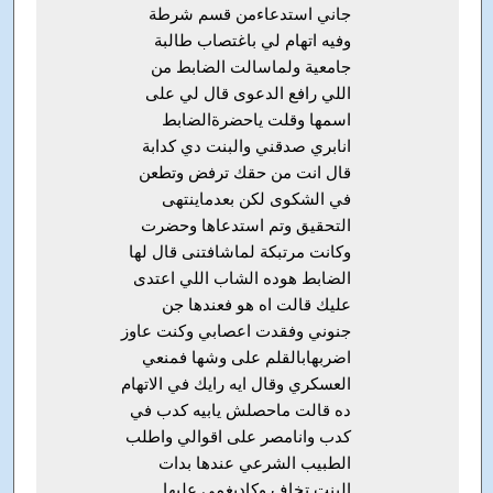
جاني استدعاءمن قسم شرطة
وفيه اتهام لي باغتصاب طالبة
جامعية ولماسالت الضابط من
اللي رافع الدعوى قال لي على
اسمها وقلت ياحضرةالضابط
انابري صدقني والبنت دي كدابة
قال انت من حقك ترفض وتطعن
في الشكوى لكن بعدماينتهى
التحقيق وتم استدعاها وحضرت
وكانت مرتبكة لماشافتنى قال لها
الضابط هوده الشاب اللي اعتدى
عليك قالت اه هو فعندها جن
جنوني وفقدت اعصابي وكنت عاوز
اضربهابالقلم على وشها فمنعي
العسكري وقال ايه رايك في الاتهام
ده قالت ماحصلش يابيه كدب في
كدب وانامصر على اقوالي واطلب
الطبيب الشرعي عندها بدات
البنت تخاف وكاديغمى عليها