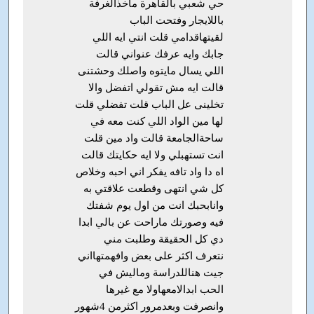
حي شعبي بالقاهرة ماخذالغرفة
باللايجار وفتحت الباب
لقيتهاقدامي قلت انتي ايه اللي
جابك وايه عرفك عنواني قالت
اللي يسال مايتوه واصلك وحشتنى
قالت ايه مش تقولي اتفضل والا
تخلينى عل الباب قلت تفضلي قلت
لها مين الواد اللي كنت معه في
ساحةالجامعة قالت واد مين قلت
انت تستهبلي ولا ايه حكايتك قالت
اه دا واد تافه يفكر اني احبه وخلاص
كل شي انتهى وقطعت علاقتي به
وانابحبك انت من اول يوم شفتك
فيه وصورتك ماراحت عن بالي ابدا
دي كل الحقيقة وطلبت مني
نتعرف اكثر على بعض وافهمتهااني
جيت هناللدراسة وماليش في
الحب ابدالامعهاولا مع غيرها
وانصرفت وبعدمرور اكثرمن 4شهور