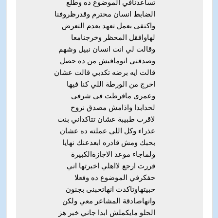
تساعدنافي الموضوع ده وطلع
الضابط انسان محترم وقدرظروفنا
واكتفى بعمل تعهد بعدم التعرض
لهاوافقل المحظر وخرجنامعا
وقالت لي انت انسان نبيل وشهم
وصدفني انومافيش من ده حصل
قالت ايه برضه تكدبي قالت عشان
اخرج من الورطة اللي كنا فيها
وعمري مافرطت في شرفي
لحدابدا واذامش مصدق نروح
لاقرب طبيبة عشان تتاكداني بنت
عذراء وكل اللي عملته ده عشان
بحبك ومش قادره ابعدعنك نهايا
ولماجاء موعد الاجازةالكبيرة
قررت ارجع لااهلي اخبرتها اني
حفكرفي الموضوع ده وفعلا
حبيتهاوتاكدت انهاتحبنى بجنون
وانهاصادقة المشاعر معي ولكن
الحلو مايكملش ابدا جاني خبر هز