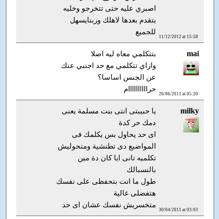
اصبري عليه حتى تتخرجو وخليه
يتقدم بعدها لاهلك وربنايسهل
للجميع
11/12/2012 at 15:58
mai
بتتكلمي معاه ليه اصلا
وازاي تتكلمي مع حد اجنبي عنك
عن الجنس اساسا؟
حراااااااااام
26/06/2011 at 05:20
milky
يا حبيبتى انتى بنت مسلمة يعنى
دمك حر كدة
اى حد يحاول بس يكلمك فى
المواضيع دى تطنشية ومتحوليش
تكلميه تانى ايا كان دة مين
بالنسبالك
طول ما انت بتحفظى على نفسك
هتفضلى غالية
متخسريش نفسك عشان اى حد
30/04/2011 at 03:03