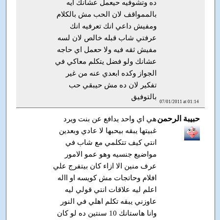
ده وتشوفيه حيعمل عشانك ايه
بالممواقف لان الحب مش بالكلام
ومفيش داعي انك تعرفيه انك
عرفتي شاب قبله خالص لان لسه
مفيش ثقه فيه ولا حعمل اي حاجه
عشانك ولو فضل يتكلم معاكي في
الجواز وكده ابعدي عنه من غير
تفكير لان ده مش حيبقي حب
بالتوفيق
07/01/2011 at 01:14
حبيبة الرحمن
هي اي واحد يدافع عن بنت ويرد
غبيتها يبقه بيحبها لا عادي وبعدين
انتي كيف تتكلمي مع شاب في
مواضيع جنسيه وهو عمو الامور
عرف منين الا ازاء كان بيتفرج علي
افلام وحاتجات مش كويسه او االه
اعلم ليه علاقات انتي قولي ليه
عاوزني يبقه تكلم اهلي في النور
وانا هاستانك 10 سنتين ده لو كان