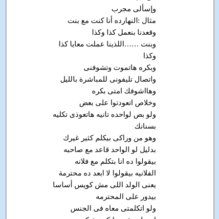
وإسألى مجرب
مثال :النهارده أنا كنت مع بنت
وقعدنا بنعمل كذا وكذا
وبنت ……اللذينا عملت معايا كذا
وكذا
وبكره هاتموت وتشوفنى
واتصال تليفونى للمباشرة بالليل
وهااشوفك امتى بكره
وخلاص اتعودتوا على بعض
ولو بص لواحده تانيه هاتعوذى تكليه
بسنانك
وهو من وراكى بيكلم كثير غيرك
بدليل لو الواحد قاعد مع صاحبه
بيقولوا ده انا بتكلم مع فلانه
الفلانيه بيقولوا لا ابعد ده محترمة
يعنى الولد اللى مش كويس أساسا
بيدور على المحترمه
ولو اتكلمتى معاه فى الجنس