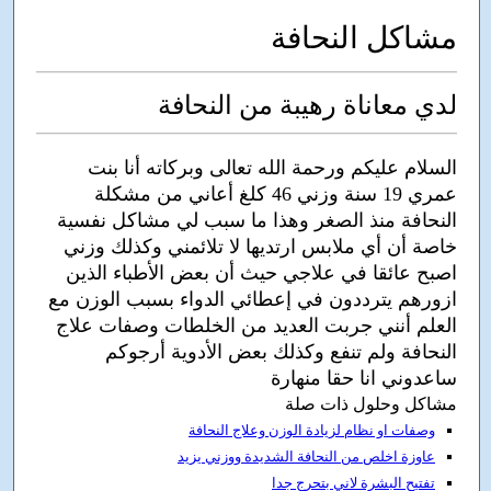
مشاكل النحافة
لدي معاناة رهيبة من النحافة
السلام عليكم ورحمة الله تعالى وبركاته أنا بنت
عمري 19 سنة وزني 46 كلغ أعاني من مشكلة
النحافة منذ الصغر وهذا ما سبب لي مشاكل نفسية
خاصة أن أي ملابس ارتديها لا تلائمني وكذلك وزني
اصبح عائقا في علاجي حيث أن بعض الأطباء الذين
ازورهم يترددون في إعطائي الدواء بسبب الوزن مع
العلم أنني جربت العديد من الخلطات وصفات علاج
النحافة ولم تنفع وكذلك بعض الأدوية أرجوكم
ساعدوني انا حقا منهارة
مشاكل وحلول ذات صلة
وصفات او نظام لزيادة الوزن وعلاج النحافة
عاوزة اخلص من النحافة الشديدة ووزني يزيد
تفتيح البشرة لاني بتحرج جدا