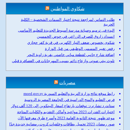
شكاوي المواطنين
طلب التماس لمراجعة نتيجة اختبار السمات الشخصية – الكلية
الحربية
البدء فى ترميم وصيانة مدرسة أسيوط الجديدة للتعليم الأساسى
انسداد زاروق للصرف الزراعي في حوض الخمسين
شكوى بخصوص ضعف التيار الكهربى في قرية كفر حجازي
رفض تغيير المسمى الوظيفي من قبل الوزارة
إضافة شارع جانبي لقطعة مباني خاصتي بقرية زاوية البحر
تلوث بيئي صوتي وازعاج دائم بسبب المهرجانات في العصافرة قبلي
مصريات
رابط موقع نتائج وزارة التربية والتعليم السورية moed.gov.sy
فرص التعليم والمنح الدراسية في الجامعة المصرية الروسية
ستاندرد تشارترد: توقعات بارتفاع اسعار البيتكوين إلى 120 ألف دولار
اختبارات القدرات 2023 مواعيد وأماكن التقديم والكليات المتاحة
موعد ظهور نتيجة الثانوية العامة 2023 وأسرع طرق معرفتها الآن
صور رمضان 2023 تحميل بطاقات وخلفيات كروت رمضانية جديدة جدًا