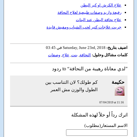
علاج الكرش او كبر البطن
رفيعة واريد وصفات طبيعية لعلاج النحافة
علاج نحافة البطن عند البنات
جربت علاجات كتير لحب الشباب ومفيش فايدة
اضيف بتاريخ:
Saturday, June 23rd, 2018 في 03:45
كلمات مشاكل وحلول:
النحافة
,
بنت
,
علاج
,
وصفات
ردود to “لدي معاناة رهيبة من النحافة”
حكيمة
كم طولك؟ لان التناسب بين
الطول والوزن مش العمر
07/04/2019 at 11:16
اترك رداً أو حلاً لهذه المشكلة
الاسم المستعار(مطلوب)