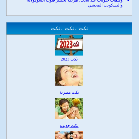
وصفات حلويات عيد الحب: طريقة تحضير قلوب الشوكولاتة
والبسكويت المحشي
نكت .. نكت .. نكت
نكت 2023
نكت مصرية
نكت جديدة