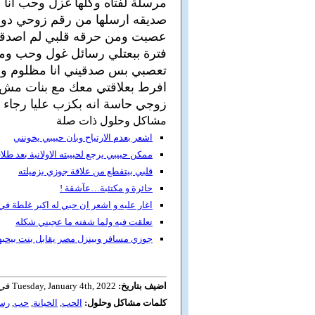
مرسلة لفتاه وكلها غزل وحب انا ه
صديقه ارسلها من رقم زوحي دون ع
عصبت ومن حرقه قلبي لم اصدقه و
فترة ببعتلي رسائل غول وحب وما
تعصبي بس صدقيني انا مظلوم وا
افرط بعلاقتي معك مع بنات مش م
زوجي حاسة انه بكزب عليا رجاء 
مشاكل وحلول ذات صلة
اشعر بعدم الارتياح وبان حبيبي يخونني
ممكن حبيبي يرجع لحبيبته الاولانية بعد طلاق
قلبي بيتقطع من علاقة جوزي بزميلته
حائرة و مكتئبة…عآشقة !
اغار عليه و اشعر ان حبي له اكبر غلطة في
تعلقت فيه ولما شفته ما عجبني شكله
جوزي مسافر وبينزل مصر يقابل بنت بيحبه
اضيف بتاريخ:
Tuesday, January 4th, 2022 في 01:04
كلمات مشاكل وحلول:
الحب
,
الخيانة
,
حب
,
رس