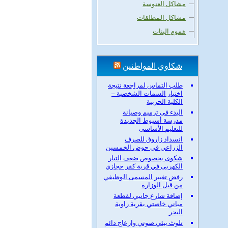
مشاكل العنوسة
مشاكل المطلقات
هموم البنات
شكاوي المواطنين
طلب التماس لمراجعة نتيجة
اختبار السمات الشخصية –
الكلية الحربية
البدء فى ترميم وصيانة
مدرسة أسيوط الجديدة
للتعليم الأساسى
انسداد زاروق للصرف
الزراعي في حوض الخمسين
شكوى بخصوص ضعف التيار
الكهربى في قرية كفر حجازي
رفض تغيير المسمى الوظيفي
من قبل الوزارة
إضافة شارع جانبي لقطعة
مباني خاصتي بقرية زاوية
البحر
تلوث بيئي صوتي وازعاج دائم