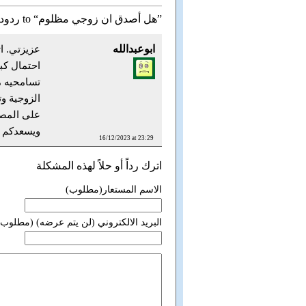
ردود to “هل أصدق ان زوجي مظلوم”
ابوعبدالله
عزيزتي. ا
احتمال كب
تسامحيه م
الزوجية و
على المصح
ويسعدكم و
16/12/2023 at 23:29
اترك رداً أو حلاً لهذه المشكلة
الاسم المستعار(مطلوب)
البريد الالكتروني (لن يتم عرضه) (مطلوب)