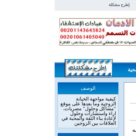
إطرح مشكلة
خلاصة مشاكل وحلول
الردود
حية
الوصف
كيفية مواجهة الخيانة
الزوجية وما بعدها على موقع
"مشاكل وحلول" مصريات،
اراء واستشارات وحلول
لإعادة بناء الثقة والمحبة في
العلاقات بين الزوجين
ه