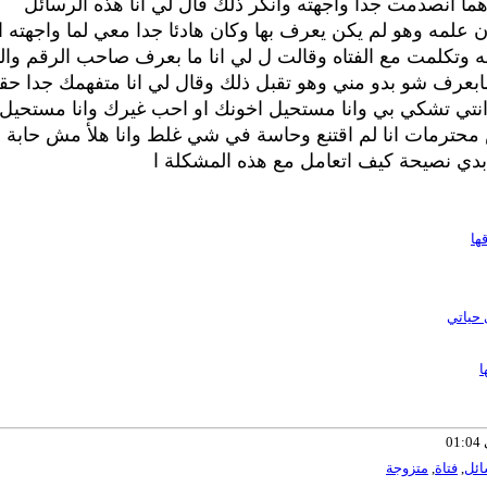
ما انصدمت جدا واجهته وانكر ذلك قال لي انا هذه الرسائل
لمه وهو لم يكن يعرف بها وكان هادئا جدا معي لما واجهته ان
تكلمت مع الفتاه وقالت ل لي انا ما بعرف صاحب الرقم وال
بعرف شو بدو مني وهو تقبل ذلك وقال لي انا متفهمك جدا حق
نتي تشكي بي وانا مستحيل اخونك او احب غيرك وانا مستحيل
حترمات انا لم اقتنع وحاسة في شي غلط وانا هلأ مش حابة
بدي نصيحة كيف اتعامل مع هذه المشكلة ا
ها
 حياتي
ا
ائل
,
فتاة
,
متزوجة