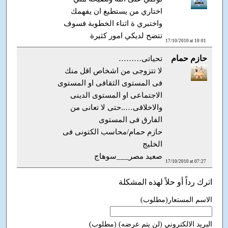
اختاري من يستطيع ان يفهمك
واختبري ة اثناء الخطوبة فسوف
تتضح لديكي امور كثيرة
17/10/2010 at 10:01
حازم حمام
تحياتى………
لا تتزوجى من اشخاص اقل منك
فى المستوى الثقافى او المستوى
الاجتماعى او المستوى الدينى
والاخلاقى…..حتى لا تعانى من
الفارق فى المستوى
حازم حمام/محاسب الكتونى فى
الخليج
صعيد مصر___سوهاج
17/10/2010 at 07:27
اترك رداً أو حلاً لهذه المشكلة
الاسم المستعار(مطلوب)
البريد الالكتروني (لن يتم عرضه) (مطلوب)