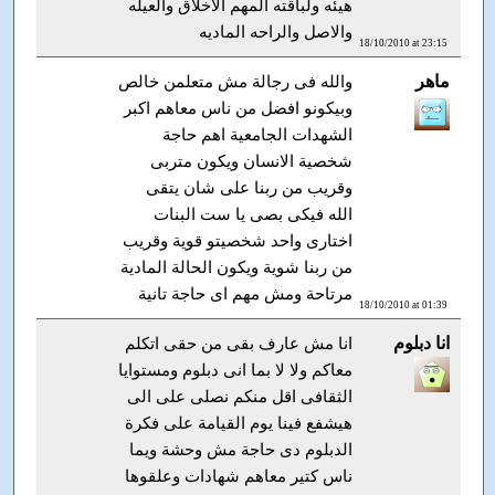
هيئه ولباقته المهم الاخلاق والعيله
والاصل والراحه الماديه
18/10/2010 at 23:15
ماهر
والله فى رجالة مش متعلمن خالص
وبيكونو افضل من ناس معاهم اكبر
الشهدات الجامعية اهم حاجة
شخصية الانسان ويكون متربى
وقريب من ربنا على شان يتقى
الله فيكى بصى يا ست البنات
اختارى واحد شخصيتو قوية وقريب
من ربنا شوية ويكون الحالة المادية
مرتاحة ومش مهم اى حاجة تانية
18/10/2010 at 01:39
انا دبلوم
انا مش عارف بقى من حقى اتكلم
معاكم ولا لا بما انى دبلوم ومستوايا
الثقافى اقل منكم نصلى على الى
هيشفع فينا يوم القيامة على فكرة
الدبلوم دى حاجة مش وحشة ويما
ناس كتير معاهم شهادات وعلقوها