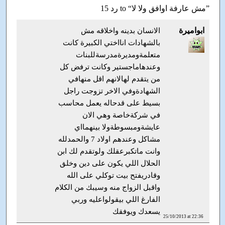
15 رد to “مش عارفة اوافق ولا لا”
ابواميرة
الانسان بدينه واخلاقه مش
بالشهادات انااختي الكبيرة كانت
متعلمةومديرةمدرسةللبنات
وعندهاماجستير وكانت ترفض كل
من يتقدم لهالانهم اقل منهافي
الشهادةوفي الاخر تزوجت راجل
بسيط على قدحاله يعمل محاسب
في شركةخاصة وهي الان
عايشةومبسوطةولا بينهمااي
مشاكل وعندهم اولاد 7 والحمدلله
وانت ماتكبرعقلك ولوتقدم لك ابن
الحلال اللي يكون على دين وخلق
وقادريفتح بيت توكلي على الله
واقبل الزواج منه وسيبك من الكلام
الفارغ اللي بيقولواعليه وربي
يسعدك ويوفقك
25/10/2013 at 22:36