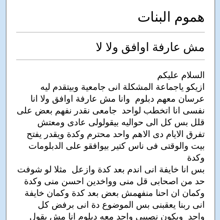
هموم البنات
مش عارفة اوافق ولا لا
السلام عليكم
ازيكو ياجماعة المشكلة انى جامعية وبيتقدم ليه
عرسان معهم دبلوم وانا مش عارفة اوافق ولا انا
نفسى انا اتخطب لواحد جامعى نقدر نفهم بعض على
قلل بس كل الى حواليه بيقولولى عادى ومعتش
تفرق الايام دى الاهم واحد محترم وكدة ويقدر يفتح
بيت والوقتى فى ناس كتير بيوافقو على الدبلومات
وكدة
بس انا خايفة انى اندم بعد كدة وازعل مثلا لو شوفت
حد من اصحابى قل منى وواخدين احسن منى وكدة
وكمان ان احنا منفهمش بعض بعد كدة وكمان خايفة
انى ربنا يعقبنى بس الموضوع دة انى برفض كل
واحد ويكون نصيبى واحد معه دبلوم انا مش بقول