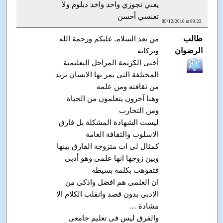
يعني تجوزي واحد واخد دبلوم ولا
تعنسي أحسن
09/12/2010 at 09:22
طالب
من بعد السلامـ عليكم ورحمة الله
الرضوان
وبركاته
أختى الكريمة المراحل التعليمية
المختلفة التى يمر بها الانسان تزيد
من ثقافته ومن علمه
وهنا آخرون يتعلمون من الحياة
ومن التجارب
ليست الشهادة المشكلة بل فارق
الاسلوب والثقافة العامة
كمثال لى ات متزوجة الفارق بينها
وبين زوجها انها علمى وهو أدبى
فتفوهت بكلمة بسيطة
ان العلمى هم افضل واذكى من
الادبى بدون قصد وانقلب الكلام الا
مشادة …
والفرق ليس فى تعليم جامعى