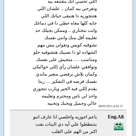
اللي تحسي انك مقتنعه بيه
وتفرحي بيه كمان .. علشان اللي
هتتجوزيه دا هتبقى حياتك اللي
جايه كلها معاه حطي دا في دماغك
وانت بتختاري .. وممكن يجيلك حد
تعليمه أقل منك وانتي نفسك
تشوفيه كويس وتقولي مش مهم
الشهاده لو دا نصيبك هتشوفيه حلو
ومناسب …. متجيش على نفسك
وتوافقي علشان رأي إللي حواليكي
وكمان بلاش ترفضي منغير ماتدي
نفسك فرصه في التفكير … ربنا
يقدم إللي فيه الخير ويارب تتجوزي
واحد ابن ناس ومحترم وتعليمه
عالي وجميل ويحبك وتحبيه
08/02/2011 at 05:57
Eng.Ali
ياعم اجوزيه واخلصي انا عارف انتو
بتتنططوا علي أيه دي البنات بقت
اكتر من الهم على القلب