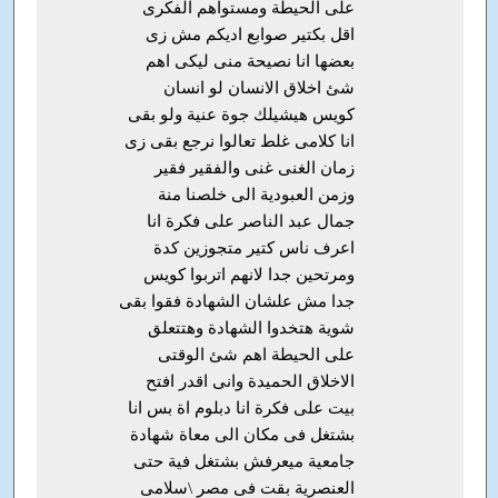
على الحيطة ومستواهم الفكرى
اقل بكتير صوابع اديكم مش زى
بعضها انا نصيحة منى ليكى اهم
شئ اخلاق الانسان لو انسان
كويس هيشيلك جوة عنية ولو بقى
انا كلامى غلط تعالوا نرجع بقى زى
زمان الغنى غنى والفقير فقير
وزمن العبودية الى خلصنا منة
جمال عبد الناصر على فكرة انا
اعرف ناس كتير متجوزين كدة
ومرتحين جدا لانهم اتربوا كويس
جدا مش علشان الشهادة فقوا بقى
شوية هتخدوا الشهادة وهتتعلق
على الحيطة اهم شئ الوقتى
الاخلاق الحميدة وانى اقدر افتح
بيت على فكرة انا دبلوم اة بس انا
بشتغل فى مكان الى معاة شهادة
جامعية ميعرفش بشتغل فية حتى
العنصرية بقت فى مصر \سلامى