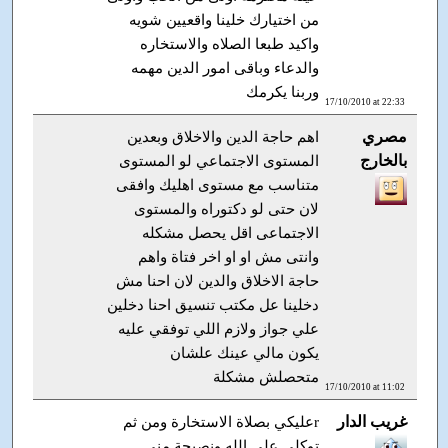
من اختيارك خلينا واقعيين شويه
واكيد طبعا الصلاه والاستخاره
والدعاء وباقى امور الدين مهمه
وربنا يكرمك
17/10/2010 at 22:33
مصري
اهم حاجة الدين والاخلاق وبعدين
بالخارج
المستوى الاجتماعي لو المستوى
متناسب مع مستوى اهليك وافقى
لان حتى لو دكتوراه والمستوى
الاجتماعى اقل يحصل مشكله
وانتى مش او او اخر فتاة واهم
حاجة الاخلاق والدين لان احنا مش
دخلينا عل مكتب تنسيق احنا دخلين
علي جواز ولازم اللي توفقي عليه
يكون مالي عينك علشان
متحصلش مشكلة
17/10/2010 at 11:02
غريب الدار
rعليكي بصلاة الاستخارة ومن ثم
توكلي على الله ونصيحة مني