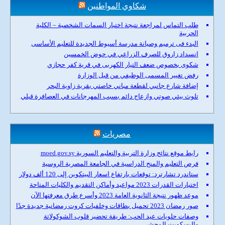
شكاوي المواطنين
طلب التماس لمراجعة نتيجة اختبار السمات الشخصية – الكلية
الحربية
البدء فى ترميم وصيانة مدرسة أسيوط الجديدة للتعليم الأساسى
انسداد زاروق للصرف الزراعي في حوض الخمسين
شكوى بخصوص ضعف التيار الكهربى في قرية كفر حجازي
رفض تغيير المسمى الوظيفي من قبل الوزارة
إضافة شارع جانبي لقطعة مباني خاصتي بقرية زاوية البحر
تلوث بيئي صوتي وازعاج دائم بسبب المهرجانات في العصافرة قبلي
مصريات
رابط موقع نتائج وزارة التربية والتعليم السورية moed.gov.sy
فرص التعليم والمنح الدراسية في الجامعة المصرية الروسية
ستاندرد تشارترد: توقعات بارتفاع اسعار البيتكوين إلى 120 ألف دولار
اختبارات القدرات 2023 مواعيد وأماكن التقديم والكليات المتاحة
موعد ظهور نتيجة الثانوية العامة 2023 وأسرع طرق معرفتها الآن
صور رمضان 2023 تحميل بطاقات وخلفيات كروت رمضانية جديدة جدًا
وصفات حلويات عيد الحب: طريقة تحضير قلوب الشوكولاتة
والبسكويت المحشي