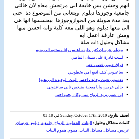
انهم وحشن بس خايفة انى مرتحش معاه لان خالتى
جامعية وجوزها دبلوم وبتعانى من الموضوع دة حتى
بعد مدة طويلة من الجوازوجوزها بيحسسها انها هى
الى معها دبلوم وهو اللى معه كلية وانه احسن منها
ومش عارفة اعمل ايه
مشاكل وحلول ذات صلة
بيجيلي عرسان كتير خايفة اعنس وانا مستنية الي بحبه
لست قادرة على نسيان الماضي
فراق حبيبى غصب عنى
ساعدوني كيف اقنع امي بخطوبتي
نفسيتي تعبت وخايف اخسر البنت الوحيدة الي بحبها
جالى عريس وانا معجبة بشخص تاني ساعدوني
ابن عمي يريد الزواج مني وكان يحب اختي
اضيف بتاريخ:
Sunday, October 17th, 2010 في 03:18
كلمات مشاكل وحلول:
البنات
,
الخطوبة
,
الزواج
,
جامعية
,
دبلوم
,
عرسان
,
عريس
,
مشاكل
,
مشاكل البنات
,
هموم
,
هموم البنات