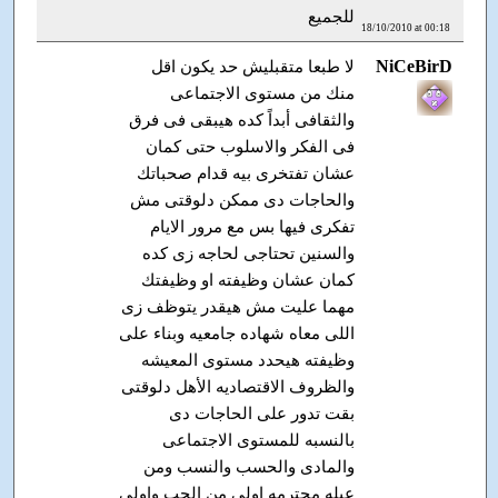
للجميع
18/10/2010 at 00:18
NiCeBirD
لا طبعا متقبليش حد يكون اقل
منك من مستوى الاجتماعى
والثقافى أبداً كده هيبقى فى فرق
فى الفكر والاسلوب حتى كمان
عشان تفتخرى بيه قدام صحباتك
والحاجات دى ممكن دلوقتى مش
تفكرى فيها بس مع مرور الايام
والسنين تحتاجى لحاجه زى كده
كمان عشان وظيفته او وظيفتك
مهما عليت مش هيقدر يتوظف زى
اللى معاه شهاده جامعيه وبناء على
وظيفته هيحدد مستوى المعيشه
والظروف الاقتصاديه الأهل دلوقتى
بقت تدور على الحاجات دى
بالنسبه للمستوى الاجتماعى
والمادى والحسب والنسب ومن
عيله محترمه اولى من الحب واولى