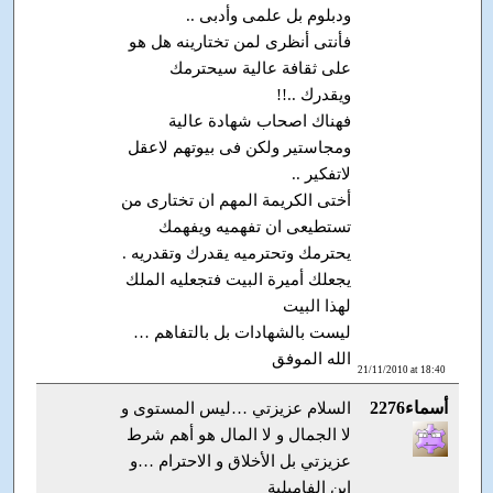
ودبلوم بل علمى وأدبى ..
فأنتى أنظرى لمن تختارينه هل هو
على ثقافة عالية سيحترمك
ويقدرك ..!!
فهناك اصحاب شهادة عالية
ومجاستير ولكن فى بيوتهم لاعقل
لاتفكير ..
أختى الكريمة المهم ان تختارى من
تستطيعى ان تفهميه ويفهمك
يحترمك وتحترميه يقدرك وتقدريه .
يجعلك أميرة البيت فتجعليه الملك
لهذا البيت
ليست بالشهادات بل بالتفاهم …
الله الموفق
21/11/2010 at 18:40
أسماء2276
السلام عزيزتي …ليس المستوى و
لا الجمال و لا المال هو أهم شرط
عزيزتي بل الأخلاق و الاحترام …و
ابن الفاميلية