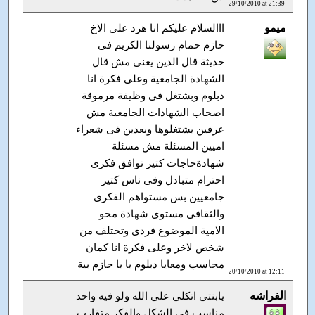
29/10/2010 at 21:39
ميمو
ااالسلام عليكم انا هرد على الاخ
حازم حمام رسولنا الكريم فى
حديثة قال الدين يعنى مش قال
الشهادة الجامعية وعلى فكرة انا
دبلوم وبشتغل فى وظيفة مرموقة
اصحاب الشهادات الجامعية مش
عرفين يشتغلوها وبعدين فى شعراء
اميين المسئلة مش مسئلة
شهادةحاجات كتير توافق فكرى
احترام متبادل وفى ناس كتير
جامعيين بس مستواهم الفكرى
والثقافى مستوى شهادة محو
الامية الموضوع فردى وتختلف من
شخص لاخر وعلى فكرة انا كمان
محاسب ومعايا دبلوم يا يا حازم بية
20/10/2010 at 12:11
الفراشه
يابنتي اتكلي علي الله ولو فيه واحد
مناسب في الشكل والفكر متقارب