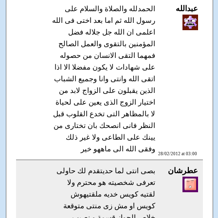
عبدالله
الحمدلله والصلاة والسلام على
رسول الله ثم اما بعد اختى فى الله
اعلمى ان الله جل جلاله فضل
المؤمنين بالتقوى والعمل الصالح
فمهما التقى الانسان من حصوله
على شهادات لا يكون مفضلا الا اذا
اتقى الله وانتى وانا وجميع الشباب
الذين يقبلون على الزواج لابد من
اختيار الزوج الذى يعين على لحياة
لا بالمظاهر التى تخدع القلوب قبل
النظر فانى انصحك بان تختارى من
يينك على الطاعى ولا غير ذلك
وفقى الله الى ماههو خير
28/02/2012 at 03:00
عطرشان
بصى انتى لما حديتقدم لك حاولى
تعرفى شخصيته هو محترم ولا
لقتيه كويس خديه ملقتيهوش
كويس او مش زى منتى متوقعة
خلاص الجواز قسمة و نصيب