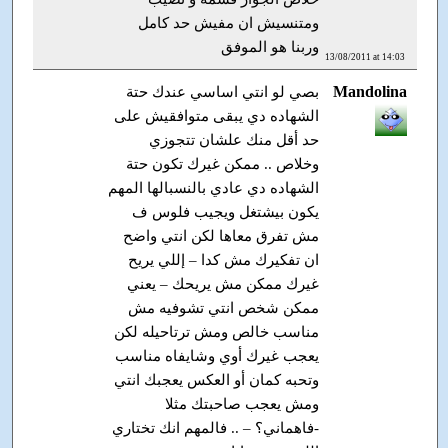
ومتنسيش ان مفيش حد كامل
وربنا هو الموفق
13/08/2011 at 14:03
Mandolina
بصي لو انتي اساسي عندك حتة
الشهاده دي يبقى متوافقيش على
حد أقل منك علشان تتجوزي
وخلاص .. ممكن غيرك تكون حتة
الشهاده دي عادي بالنسبالها المهم
يكون بيشتغل ويجيب فلوس ف
مش تفرق معاها لكن انتي واضح
ان تفكيرك مش كدا – إللي يريح
غيرك ممكن مش يريحك – يعني
ممكن شخص انتي تشوفيه مش
مناسب خالص ومش ترتاحيله لكن
يعجب غيرك أوي وشايفاه مناسب
وتحبه كمان أو العكس يعجبك انتي
ومش يعجب صاحبتك مثلا
-فاهماني؟ – .. فالمهم انك تختاري