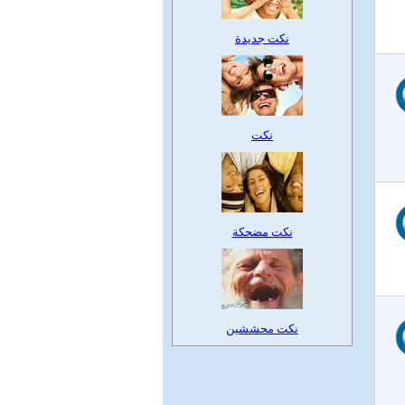
نكت جديدة
نكت
نكت مضحكة
نكت محششين