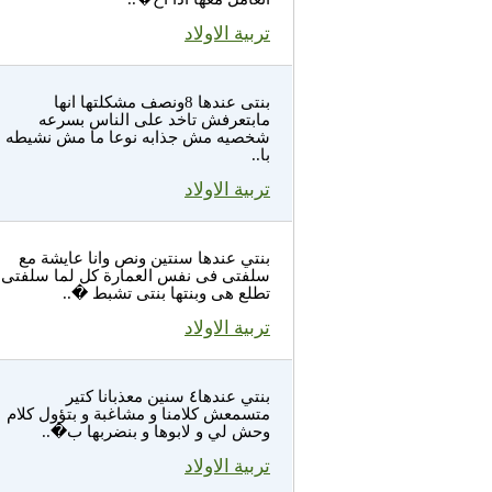
تربية الاولاد
بنتى عندها 8ونصف مشكلتها انها
مابتعرفش تاخد على الناس بسرعه
شخصيه مش جذابه نوعا ما مش نشيطه
با..
تربية الاولاد
بنتي عندها سنتين ونص وانا عايشة مع
سلفتى فى نفس العمارة كل لما سلفتى
تطلع هى وبنتها بنتى تشبط �..
تربية الاولاد
بنتي عندها٤ سنين معذبانا كتير
متسمعش كلامنا و مشاغبة و بتؤول كلام
وحش لي و لابوها و بنضربها ب�..
تربية الاولاد