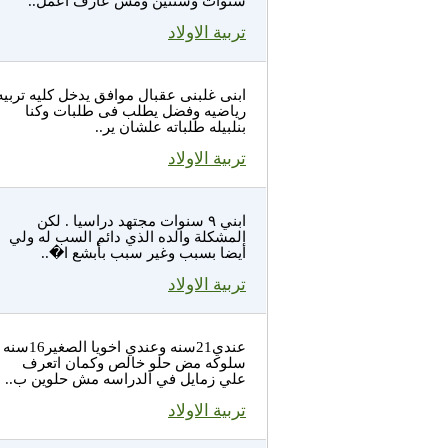
سنوات وسنتين ومش عارف اعمل..
تربية الاولاد
ابنى غلبنى عقبال موافق يدخل كليه تربيه
رياضيه وفضل يطلب فى طلبات وكنا
بنلبيله طلباته علشان ير..
تربية الاولاد
ابني ٩ سنوات مجتهد دراسيا . لكن
المشكلة والده الذي دائم السب له ولي
أيضا بسبب وغير سبب بأبشع ا�..
تربية الاولاد
عندي21سنه وعندي اخويا الصغير16سنه
سلوكه مض حلو خالص وكمان اتعرف
علي زمايل في الدراسه مش حلوين ب..
تربية الاولاد