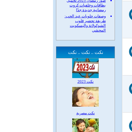
صور رمضان 2023 تحميل
بطاقات وخلفيات كروت
رمضانية جديدة جدًا
وصفات حلويات عيد الحب:
طريقة تحضير قلوب
الشوكولاتة والبسكويت
المحشي
نكت .. نكت .. نكت
نكت 2023
نكت مصرية