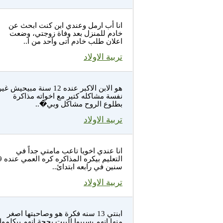
انا أب ارمل وعندي ابن كنت ابحث عن
خادم للمنزل بعد وفاة زوجتي، وضعت
اعلان طلب خادم اتى واحد من ا..
تربية الاولاد
هو الابن الاكبر عنده 12 سنة مبيحيش غي
نفسة مشاكله كتير مع اخواته مذاكرة
بطلوع الروح مشاكل وبي�..
تربية الاولاد
انا عندي اخويا تاعب مامتي جداً في
التعليم بيكره المذاك
سنين في رابعه ابتدائ..
تربية الاولاد
ابنتي 13 سنه فكرة هو وصاحبتها اصغر
منها انهم يسيبوا البيت بحجة انهم بيكلموا