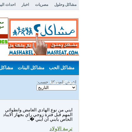
مشاكل وحلول
مصريات
اخبار
احداث الي
مشاكل الحب
مشاكل البنات
مشاكل 
اعرض المشاكل حسب:
مشاكل عامة
ابني من نوع الهادي الغامض وانطوائي
المهم قبل فترة زوجي راي بجهاز الايباد
الخاص بابني ان ابني �..
تربية الاولاد