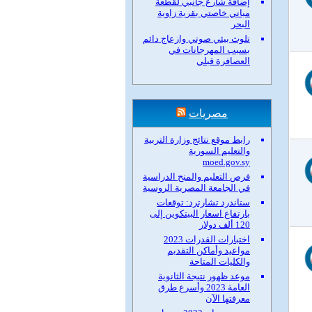
إضافة شارع جانبي لقطعة
مباني خاصتي بقرية زاوية
البحر
تلوث بيئي صوتي وازعاج دائم
بسبب المهرجانات في
العصافرة قبلي
مصريات
رابط موقع نتائج وزارة التربية
والتعليم السورية
moed.gov.sy
فرص التعليم والمنح الدراسية
في الجامعة المصرية الروسية
ستاندرد تشارترد: توقعات
بارتفاع اسعار البيتكوين إلى
120 ألف دولار
اختبارات القدرات 2023
مواعيد وأماكن التقديم
والكليات المتاحة
موعد ظهور نتيجة الثانوية
العامة 2023 وأسرع طرق
معرفتها الآن