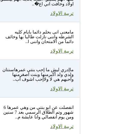
اولاد وخافت اني اع�..
تربية الاولاد
مامعنى انى بحلم دائما بايام كليه
الشرطه واننى نازلت طالبا بها وخائف
دائما من الامتحان واننى ا..
تربية الاولاد
ماإدري ليش ما إحب بنتي عمرهاسنتان
ولدي ولد أكبرمنها وبنت اصغرمنها
وأحبهم هي لا ولاإحب اشوف أب..
تربية الاولاد
انفصلت عن ابو بنتي من وهي عمرها 6
شهور وتم الطلاق الرسمي بعد 7 سنين
ومن يوم انفصالي وانا عايشة م..
تربية الاولاد