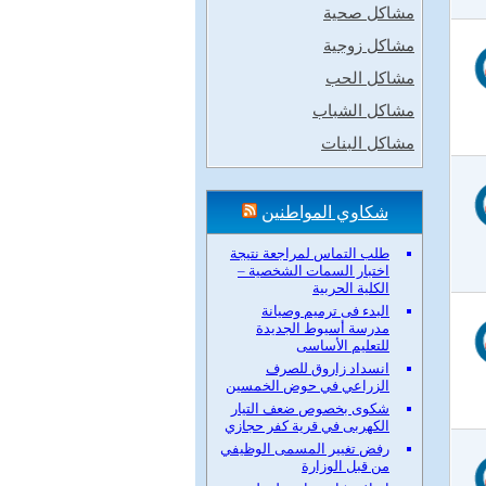
مشاكل صحية
مشاكل زوجية
مشاكل الحب
مشاكل الشباب
مشاكل البنات
شكاوي المواطنين
طلب التماس لمراجعة نتيجة
اختبار السمات الشخصية –
الكلية الحربية
البدء فى ترميم وصيانة
مدرسة أسيوط الجديدة
للتعليم الأساسى
انسداد زاروق للصرف
الزراعي في حوض الخمسين
شكوى بخصوص ضعف التيار
الكهربى في قرية كفر حجازي
رفض تغيير المسمى الوظيفي
من قبل الوزارة