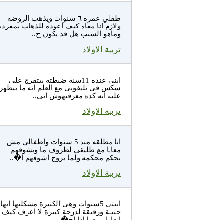
طفلي عمره ٦ سنوات ويذهب الروضه
ولازم انا معاه كيف اعوده للذهاب بمفرده
وماهو السبب هل قد يكون خ..
تربية الاولاد
ابني عنده 11سنة ضبطته بيتفرج على
سكس فى تليفونى مع العلم انه ما بيظهر
عليه انه كده معرفتهوش انى..
تربية الاولاد
انا مطلقه منذ 5 سنوات واطفالي مش
معايا مع طليقي لظروف ما وبشوفهم
بحكم محكمه ولما بروح اشوفهم ا�..
تربية الاولاد
ابنتى 5سنوات وهى الكبيرة مشكلتها انها
حنينة ورقيقة لدرجة كبيرة لا اعرف كيف
اتعامل معها اذا أخ�..