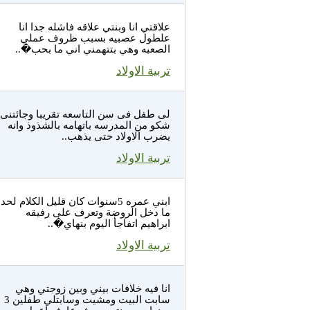
علاقتي انا وبنتي علاقه فاشله جدا انا
علطول عصبيه بسبب ظروف عملي
الصعبه وهي بتتهمني اني ما بحب�..
تربية الاولاد
لى طفل فى سن التاسعه تقريبا وجائتنى
شكو من المدرسه باتهامه بالشذوذ وانه
يضرب الاولاد حتى يذهب..
تربية الاولاد
ابني عمره 5سنوات كان قليل الكلام لحد
ما دخل الروضة وتعرف على رفيقه
ابراهيم اتفاجأ اليوم بنهاي�..
تربية الاولاد
انا فيه خلافات بيني وبين زوجتي وهي
سابت البيت ومشيت وسابتلي طفلين 3