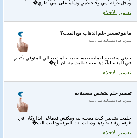
ودخل غرفة امي وجاء عمي وسلم على امي بطري�..
تفسير الاحلام
ما هو تفسير حلم الذهاب مع الميت؟
نشرت هذه المشكلة منذ 5 سنة
جدتي ستخضع لعملية طبية صعبة. حلمت بخالي المتوفي يأتيني
في المنام ليأخذها معه فطلبت منه ان يأخ�..
تفسير الاحلام
تفسير حلم بشخص معجبة به
نشرت هذه المشكلة منذ 5 سنة
حلمت بشخص كنت معجبه بيه ومكنش فدماغى ابدا وكان في
غرفه زرقاء ضوءها ودخلت بنت الغرفه وغلقت الب�..
تفسير الاحلام