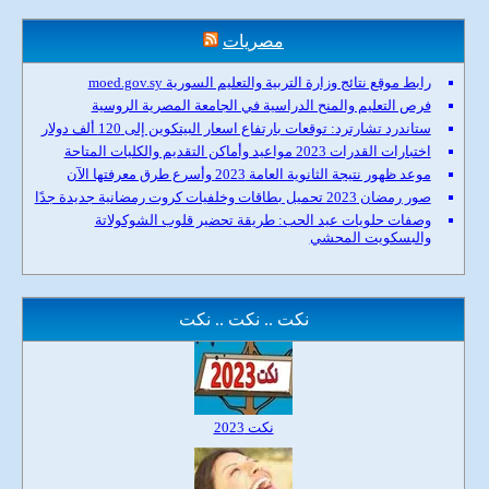
مصريات
رابط موقع نتائج وزارة التربية والتعليم السورية moed.gov.sy
فرص التعليم والمنح الدراسية في الجامعة المصرية الروسية
ستاندرد تشارترد: توقعات بارتفاع اسعار البيتكوين إلى 120 ألف دولار
اختبارات القدرات 2023 مواعيد وأماكن التقديم والكليات المتاحة
موعد ظهور نتيجة الثانوية العامة 2023 وأسرع طرق معرفتها الآن
صور رمضان 2023 تحميل بطاقات وخلفيات كروت رمضانية جديدة جدًا
وصفات حلويات عيد الحب: طريقة تحضير قلوب الشوكولاتة
والبسكويت المحشي
نكت .. نكت .. نكت
نكت 2023