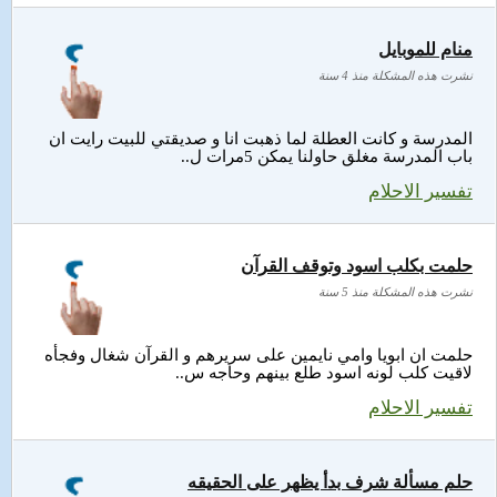
منام للموبايل
نشرت هذه المشكلة منذ 4 سنة
المدرسة و كانت العطلة لما ذهبت انا و صديقتي للبيت رايت ان
باب المدرسة مغلق حاولنا يمكن 5مرات ل..
تفسير الاحلام
حلمت بكلب اسود وتوقف القرآن
نشرت هذه المشكلة منذ 5 سنة
حلمت ان ابويا وامي نايمين على سريرهم و القرآن شغال وفجأه
لاقيت كلب لونه اسود طلع بينهم وحاجه س..
تفسير الاحلام
حلم مسألة شرف بدأ يظهر على الحقيقه