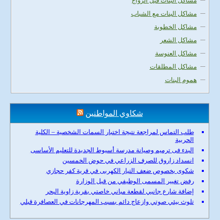
مشاكل البنات قبل الزواج
مشاكل البنات مع الشباب
مشاكل الخطوبة
مشاكل الشعر
مشاكل العنوسة
مشاكل المطلقات
هموم البنات
شكاوي المواطنين
طلب التماس لمراجعة نتيجة اختبار السمات الشخصية – الكلية
الحربية
البدء فى ترميم وصيانة مدرسة أسيوط الجديدة للتعليم الأساسى
انسداد زاروق للصرف الزراعي في حوض الخمسين
شكوى بخصوص ضعف التيار الكهربى في قرية كفر حجازي
رفض تغيير المسمى الوظيفي من قبل الوزارة
إضافة شارع جانبي لقطعة مباني خاصتي بقرية زاوية البحر
تلوث بيئي صوتي وازعاج دائم بسبب المهرجانات في العصافرة قبلي