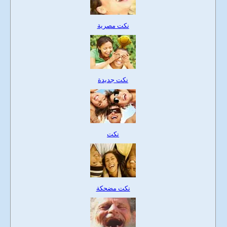
نكت مصرية
نكت جديدة
نكت
نكت مضحكة