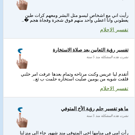
رأيت اني مع اشخاص ليسو مثل البشر ومعهم كرات طين
يعطوني وانا اعطي واحد منهم فوق شجرة وفجاة هجم �..
تفسير الاحلام
تفسير رؤية الثعابين بعد صلاة الاستخارة
نشرت هذه المشكلة منذ 5 سنة
أتقدم ليا عريس وكنت مرتاحه وتمام بعدها عرفت امر خلني
قلقت شويه من يومين صليت استخاره حلمت ب ثع..
تفسير الاحلام
ما هو تفسير حلم رؤية الأخ المتوفي
نشرت هذه المشكلة منذ 5 سنة
رأت امي في منامها اخي المتوفي مند شهور جاء الى منزلنا