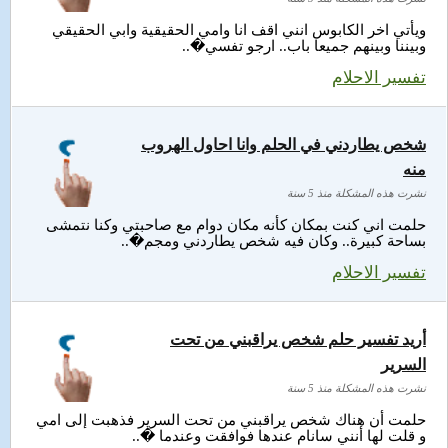
ويأتي اخر الكابوس انني اقف انا وامي الحقيقية وابي الحقيقي
وبيننا وبينهم جميعا باب.. ارجو تفسي�..
تفسير الاحلام
شخص يطاردني في الحلم وانا احاول الهروب
منه
نشرت هذه المشكلة منذ 5 سنة
حلمت اني كنت بمكان كأنه مكان دوام مع صاحبتي وكنا نتمشى
بساحة كبيرة.. وكان فيه شخص يطاردني ومجم�..
تفسير الاحلام
أريد تفسير حلم شخص يراقبني من تحت
السرير
نشرت هذه المشكلة منذ 5 سنة
حلمت أن هناك شخص يراقبني من تحت السرير فذهبت إلى امي
و قلت لها أنني سانام عندها فوافقت وعندما �..