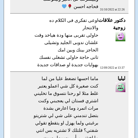
فحاجه احسن
31/10/2022 at 22:26
دكتور علاقات
اوعى تفكرى فى الكلام ده
زوجية
والانتحار
حاولى تقربى منها ودة هياخد وقت
علشان ندوبى الجليد وتشيلى
الحاجز بينك وبين امك
تانى حاجة حاولى تشغلى نفسك
بهوايات جديدة او صداقات جديدة
12/09/2022 at 13:37
ليليا
ماما احسها تضغط عليا من لما
كنت صغيرة كل شي اعملو يعتبر
غلط مثلا لو رحنا نتسوق ما تخليني
اشتري فستان لي يعجبني وكنت
مرات اتمرد وما اعارض بشدة
بتضل تندمني على شي لي شتريتو
برغبتي ولما يهزل او يتقطع تقولي
شفتي؟ قلتلك لا تشتريه بس انتي
ما اخذتي برأيي بسببها رسبت