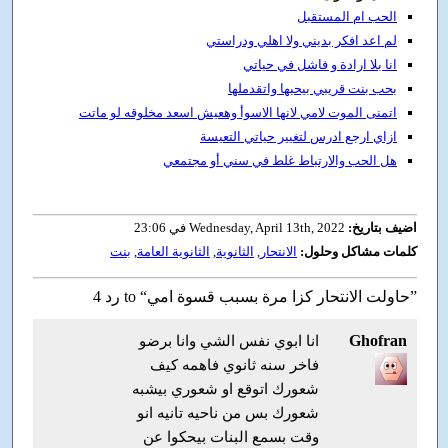
الحب ام المستقبل
لم اعد افكر بديني ولا اهلي ودراستي
انا بلا ارادة و فاشل في حياتي
بحب بنت قريبي بيحبها واتقدملها
اتمنى الموت لامي لانها الاسوأ وهعيش اسعد مخلوقه لو ماتت
ازاي ارجع ادرس لتغيير حياتي التعيسة
هل الحب والارتباط غلط في سني أو مجتمعي
اضيف بتاريخ:
Wednesday, April 13th, 2022 في 23:06
كلمات مشاكل وحلول:
الانتحار
,
الثانوية
,
الثانوية العامة
,
بنت
4 رد to “حاولت الانتحار كزا مرة بسبب قسوة امي”
Ghofran
انا ابوي نفس الشي وانا برضو
فاخر سنه ثانوي فاهمه كيف
شعورك اتوقع او شعوري بيشبه
شعورك بس من ناحيه تانيه انو
وقت بسمع البنات بيحكوا عن