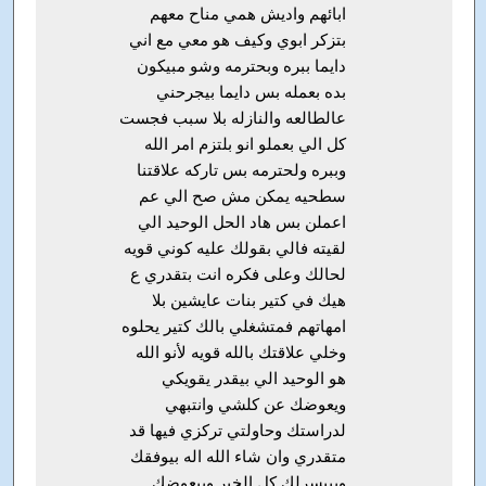
ابائهم واديش همي مناح معهم
بتزكر ابوي وكيف هو معي مع اني
دايما ببره وبحترمه وشو مبيكون
بده بعمله بس دايما بيجرحني
عالطالعه والنازله بلا سبب فجست
كل الي بعملو انو بلتزم امر الله
وببره ولحترمه بس تاركه علاقتنا
سطحيه يمكن مش صح الي عم
اعملن بس هاد الحل الوحيد الي
لقيته فالي بقولك عليه كوني قويه
لحالك وعلى فكره انت بتقدري ع
هيك في كتير بنات عايشين بلا
امهاتهم فمتشغلي بالك كتير يحلوه
وخلي علاقتك بالله قويه لأنو الله
هو الوحيد الي بيقدر يقويكي
ويعوضك عن كلشي وانتبهي
لدراستك وحاولتي تركزي فيها قد
متقدري وان شاء الله اله بيوفقك
وبييسرلك كل الخير وبيعوضك