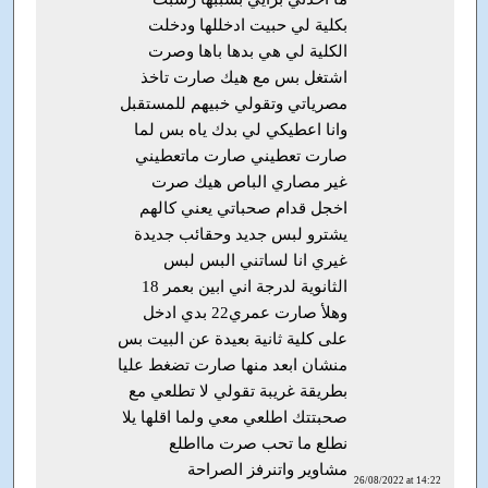
بكلية لي حبيت ادخللها ودخلت
الكلية لي هي بدها باها وصرت
اشتغل بس مع هيك صارت تاخذ
مصرياتي وتقولي خبيهم للمستقبل
وانا اعطيكي لي بدك ياه بس لما
صارت تعطيني صارت ماتعطيني
غير مصاري الباص هيك صرت
اخجل قدام صحباتي يعني كالهم
يشترو لبس جديد وحقائب جديدة
غيري انا لساتني البس لبس
الثانوية لدرجة اني ابين بعمر 18
وهلأ صارت عمري22 بدي ادخل
على كلية ثانية بعيدة عن البيت بس
منشان ابعد منها صارت تضغط عليا
بطريقة غريبة تقولي لا تطلعي مع
صحبتتك اطلعي معي ولما اقلها يلا
نطلع ما تحب صرت مااطلع
مشاوير واتنرفز الصراحة
26/08/2022 at 14:22