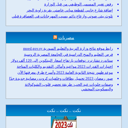
رفض تغيير المسمى الوظيفي من قبل الوزارة
إضافة شارع جانبي لقطعة مباني خاصتي بقرية زاوية البحر
تلوث بيئي صوتي وازعاج دائم بسبب المهرجانات في العصافرة قبلي
مصريات
رابط موقع نتائج وزارة التربية والتعليم السورية moed.gov.sy
فرص التعليم والمنح الدراسية في الجامعة المصرية الروسية
ستاندرد تشارترد: توقعات بارتفاع اسعار البيتكوين إلى 120 ألف دولار
اختبارات القدرات 2023 مواعيد وأماكن التقديم والكليات المتاحة
موعد ظهور نتيجة الثانوية العامة 2023 وأسرع طرق معرفتها الآن
صور رمضان 2023 تحميل بطاقات وخلفيات كروت رمضانية جديدة جدًا
وصفات حلويات عيد الحب: طريقة تحضير قلوب الشوكولاتة
والبسكويت المحشي
نكت .. نكت .. نكت