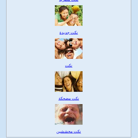
نكت جديدة
نكت
نكت مضحكة
نكت محششين