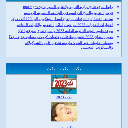
رابط موقع نتائج وزارة التربية والتعليم السورية moed.gov.sy
فرص التعليم والمنح الدراسية في الجامعة المصرية الروسية
ستاندرد تشارترد: توقعات بارتفاع اسعار البيتكوين إلى 120 ألف دولار
اختبارات القدرات 2023 مواعيد وأماكن التقديم والكليات المتاحة
موعد ظهور نتيجة الثانوية العامة 2023 وأسرع طرق معرفتها الآن
صور رمضان 2023 تحميل بطاقات وخلفيات كروت رمضانية جديدة جدًا
وصفات حلويات عيد الحب: طريقة تحضير قلوب الشوكولاتة
والبسكويت المحشي
نكت .. نكت .. نكت
نكت 2023
نكت مصرية