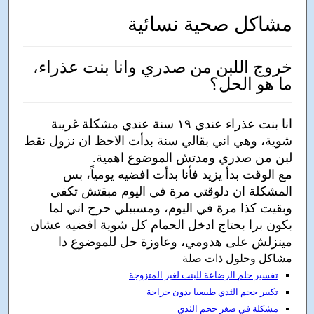
مشاكل صحية نسائية
خروج اللبن من صدري وانا بنت عذراء،
ما هو الحل؟
انا بنت عذراء عندي ١٩ سنة عندي مشكلة غريبة
شوية، وهي اني بقالي سنة بدأت الاحظ ان نزول نقط
لبن من صدري ومدتش الموضوع اهمية.
مع الوقت بدأ يزيد فأنا بدأت افضيه يومياً، بس
المشكلة ان دلوقتي مرة في اليوم مبقتش تكفي
وبقيت كذا مرة في اليوم، ومسببلي حرج اني لما
بكون برا بحتاج ادخل الحمام كل شوية افضيه عشان
مينزلش على هدومي، وعاوزة حل للموضوع دا
مشاكل وحلول ذات صلة
تفسير حلم الرضاعة للبنت لغير المتزوجة
تكبير حجم الثدي طبيعيا بدون جراحة
مشكلة في صغر حجم الثدي