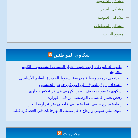
مشاكل الخطوبة
مشاكل الشعر
مشاكل العنوسة
مشاكل المطلقات
هموم البنات
شكاوي المواطنين
طلب التماس لمراجعة نتيجة اختبار السمات الشخصية – الكلية
الحربية
البدء فى ترميم وصيانة مدرسة أسيوط الجديدة للتعليم الأساسى
انسداد زاروق للصرف الزراعي في حوض الخمسين
شكوى بخصوص ضعف التيار الكهربى في قرية كفر حجازي
رفض تغيير المسمى الوظيفي من قبل الوزارة
إضافة شارع جانبي لقطعة مباني خاصتي بقرية زاوية البحر
تلوث بيئي صوتي وازعاج دائم بسبب المهرجانات في العصافرة قبلي
مصريات