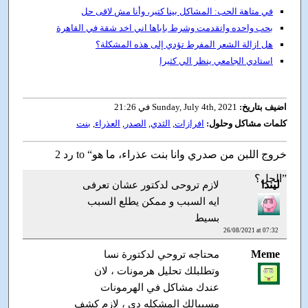
في متاهة الحب: المشاكل بينا كتير، وأنا مش لاقى حل
بحب واحده واتقدمت وشرط باباها اني اخد شقة في القاهرة
هل ازالة الشعر المفرط تؤدي إلى هذه المشكلة؟
استادي الجامعي ينظر الي كثيرا
اضيف بتاريخ:
Sunday, July 4th, 2021 في 21:26
كلمات مشاكل وحلول:
افرازات
,
الثدي
,
الصدر
,
العذراء
,
بنت
2 رد to “خروج اللبن من صدري وانا بنت عذراء، ما هو
الحل؟”
ليندا
لازم تروحى لدكتور عشان تعرفى
ايه السبب و ممكن يطلع السبب
بسيط
26/08/2021 at 07:32
Meme
محتاجه تروحي لدكتورة نسا
وتطلبلك تحليل هرمونات ، لان
عندك مشاكل في الهرمونات
مسببالك المشكله دي ، لازم كشف