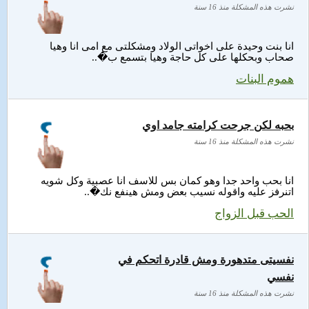
نشرت هذه المشكلة منذ 16 سنة
انا بنت وحيدة على اخواتى الولاد ومشكلتى مع امى انا وهيا
صحاب وبحكلها على كل حاجة وهيا بتسمع ب�..
هموم البنات
بحبه لكن جرحت كرامته جامد اوي
نشرت هذه المشكلة منذ 16 سنة
انا بحب واحد جدا وهو كمان بس للاسف انا عصبية وكل شويه
اتنرفز عليه واقوله نسيب بعض ومش هينفع نك�..
الحب قبل الزواج
نفسيتى متدهورة ومش قادرة اتحكم في
نفسي
نشرت هذه المشكلة منذ 16 سنة