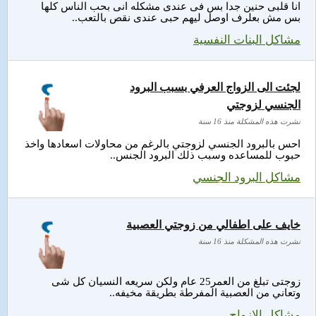
انا قلبى حنين جدا بس فى عندى مشكله انى بحب الناس كلها
بس مش بعلرف اوصل ليهم حبى عندى نقص بالتعب..
مشاكل البنات النفسية
لجئت الى الزواج العرفي بسبب البرود
الجنسي لزوجتي
نشرت هذه المشكلة منذ 16 سنة
احس بالبرود الجنسي لزوجتي بالرغم من محاولات اسعادها واخذ
حبوب للمساعده وسبب ذلك البرود الجنس..
مشاكل البرود الجنسي
خايف على اطفالي من زوجتي العصبية
نشرت هذه المشكلة منذ 16 سنة
زوجتى تبلغ من العمر25 عام ولكن سريعه النسيان كل شى
وتعاني من العصبية المفرطة بطريقة مخيفه..
مشاكل الازواج