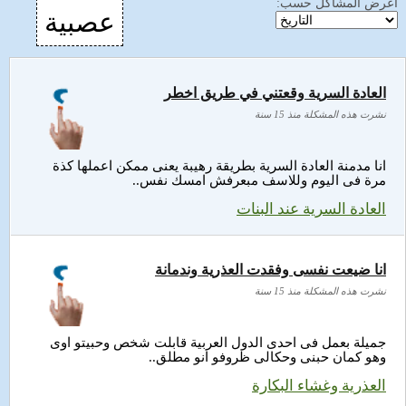
اعرض المشاكل حسب:
عصبية
العادة السرية وقعتني في طريق اخطر
نشرت هذه المشكلة منذ 15 سنة
انا مدمنة العادة السرية بطريقة رهيبة يعنى ممكن اعملها كذة
مرة فى اليوم وللاسف مبعرفش امسك نفس..
العادة السرية عند البنات
انا ضيعت نفسى وفقدت العذرية وندمانة
نشرت هذه المشكلة منذ 15 سنة
جميلة بعمل فى احدى الدول العربية قابلت شخص وحبيتو اوى
وهو كمان حبنى وحكالى ظروفو انو مطلق..
العذرية وغشاء البكارة