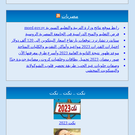
مصريات
رابط موقع نتائج وزارة التربية والتعليم السورية moed.gov.sy
فرص التعليم والمنح الدراسية في الجامعة المصرية الروسية
ستاندرد تشارترد: توقعات بارتفاع اسعار البيتكوين إلى 120 ألف دولار
اختبارات القدرات 2023 مواعيد وأماكن التقديم والكليات المتاحة
موعد ظهور نتيجة الثانوية العامة 2023 وأسرع طرق معرفتها الآن
صور رمضان 2023 تحميل بطاقات وخلفيات كروت رمضانية جديدة جدًا
وصفات حلويات عيد الحب: طريقة تحضير قلوب الشوكولاتة
والبسكويت المحشي
نكت .. نكت .. نكت
نكت 2023