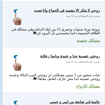
زوجي لا يفكر الا بنفسه في الجماع وانا تعبت
نشرت هذه المشكلة منذ 16 سنة
تزوجة من4 سنوات وعمري 25 من ليلة الدخله وفي مشكلة في
العلاقة الحميمة داتما يحسسني بل البرود كن�..
مشاكل جنسية
زوجتي عصبية جدا و عنيدة ودايما زعلانة
نشرت هذه المشكلة منذ 16 سنة
شاب متجوز من 5 سنين مشكلتى ان زوجتي كثيره البكاء وعنديه
زوجتي عصبية جدا مش عارف اتعامل معاها ا�..
مشاكل الازواج
حاسة اني ضايعة بين امي و حبيبي