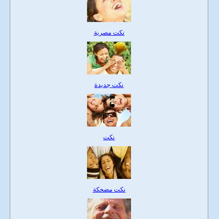
نكت مصرية
نكت جديدة
نكت
نكت مضحكة