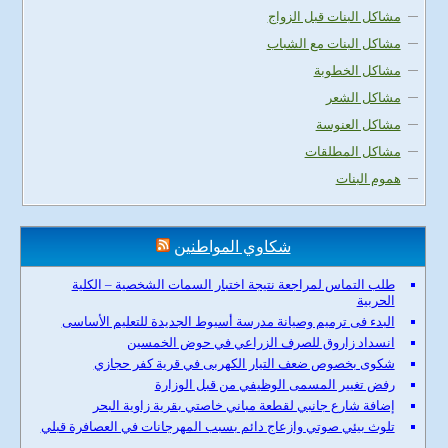
مشاكل البنات قبل الزواج
مشاكل البنات مع الشباب
مشاكل الخطوبة
مشاكل الشعر
مشاكل العنوسة
مشاكل المطلقات
هموم البنات
شكاوي المواطنين
طلب التماس لمراجعة نتيجة اختبار السمات الشخصية – الكلية
الحربية
البدء فى ترميم وصيانة مدرسة أسيوط الجديدة للتعليم الأساسى
انسداد زاروق للصرف الزراعي في حوض الخمسين
شكوى بخصوص ضعف التيار الكهربى في قرية كفر حجازي
رفض تغيير المسمى الوظيفي من قبل الوزارة
إضافة شارع جانبي لقطعة مباني خاصتي بقرية زاوية البحر
تلوث بيئي صوتي وازعاج دائم بسبب المهرجانات في العصافرة قبلي