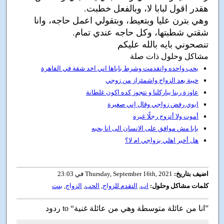
هقدر اقول لبابا لا، وبالفعل خطبت.
وهي بترن عليا وبتعيط، وبتقولي اعمل حاجه، وانا
شقتي شطبتها، وكل حاجه عندي تمام.
تنصحوني بايه بالله عليكم
مشاكل وحلول ذات صلة
بحب واحده واتقدمت وشرط باباها اني اخد شقة في القاهرة
خيبة بعد الزواج واشمئزاز من زوجي
عاوزة ربنا يباركلنا و نتجوز كده اكون غلطانة
ابوي رفض زواجي وقال إني صغيرة
أموت ولا أتزوج رجلًا غيره
بابا مش موافق على الانسان الى انا بحبه
هل أخبر اهلي بزواجي ام لا؟
اضيف بتاريخ:
Thursday, September 16th, 2021 في 23:03
كلمات مشاكل وحلول:
اب
,
التقدم للزواج
,
الحب
,
الزواج
,
بنت
ردود to “انا من عائلة متوسطة وهي من عائلة غنية”