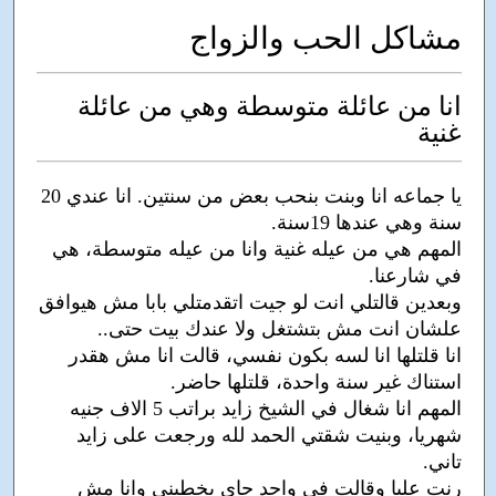
مشاكل الحب والزواج
انا من عائلة متوسطة وهي من عائلة
غنية
يا جماعه انا وبنت بنحب بعض من سنتين. انا عندي 20
سنة وهي عندها 19سنة.
المهم هي من عيله غنية وانا من عيله متوسطة، هي
في شارعنا.
وبعدين قالتلي انت لو جيت اتقدمتلي بابا مش هيوافق
علشان انت مش بتشتغل ولا عندك بيت حتى..
انا قلتلها انا لسه بكون نفسي، قالت انا مش هقدر
استناك غير سنة واحدة، قلتلها حاضر.
المهم انا شغال في الشيخ زايد براتب 5 الاف جنيه
شهريا، وبنيت شقتي الحمد لله ورجعت على زايد
تاني.
رنت عليا وقالت في واحد جاي يخطبني وانا مش