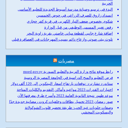
الحربية
البدء فى ترميم وصيانة مدرسة أسيوط الجديدة للتعليم الأساسى
انسداد زاروق للصرف الزراعي في حوض الخمسين
شكوى بخصوص ضعف التيار الكهربى في قرية كفر حجازي
رفض تغيير المسمى الوظيفي من قبل الوزارة
إضافة شارع جانبي لقطعة مباني خاصتي بقرية زاوية البحر
تلوث بيئي صوتي وازعاج دائم بسبب المهرجانات في العصافرة قبلي
مصريات
رابط موقع نتائج وزارة التربية والتعليم السورية moed.gov.sy
فرص التعليم والمنح الدراسية في الجامعة المصرية الروسية
ستاندرد تشارترد: توقعات بارتفاع اسعار البيتكوين إلى 120 ألف دولار
اختبارات القدرات 2023 مواعيد وأماكن التقديم والكليات المتاحة
موعد ظهور نتيجة الثانوية العامة 2023 وأسرع طرق معرفتها الآن
صور رمضان 2023 تحميل بطاقات وخلفيات كروت رمضانية جديدة جدًا
وصفات حلويات عيد الحب: طريقة تحضير قلوب الشوكولاتة
والبسكويت المحشي