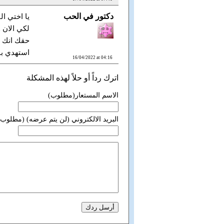
دكتور في الحب
يا اختي ا
لكي الان 
حقك انك ت
استهدي با
16/04/2022 at 04:16
اترك رداً أو حلاً لهذه المشكلة
الاسم المستعار(مطلوب)
البريد الالكتروني (لن يتم عرضه) (مطلوب)