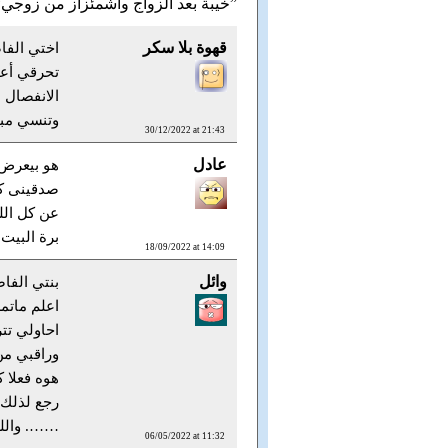
6 رد to “خيبة بعد الزواج واشمئزاز من زوجي”
قهوة بلا سكر
اختي الفا
تحرقي أعص
الانفصال 
وتنسي مبا
30/12/2022 at 21:43
عادل
هو بيعرض 
صدقينى كل
عن كل الل
برة البيت
18/09/2022 at 14:09
وائل
بنتي الفا
اعلم ماتمر
احاولي تت
وراقبي من
هوه فعلا 
رجع لذلك 
……. والل
06/05/2022 at 11:32