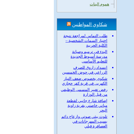
هموم البنات
شكاوي المواطنين
طلب التماس لمراجعة نتيجة
اختبار السمات الشخصية –
الكلية الحربية
البدء فى ترميم وصيانة
مدرسة أسيوط الجديدة
للتعليم الأساسى
انسداد زاروق للصرف
الزراعي في حوض الخمسين
شكوى بخصوص ضعف التيار
الكهربى في قرية كفر حجازي
رفض تغيير المسمى الوظيفي
من قبل الوزارة
إضافة شارع جانبي لقطعة
مباني خاصتي بقرية زاوية
البحر
تلوث بيئي صوتي وازعاج دائم
بسبب المهرجانات في
العصافرة قبلي