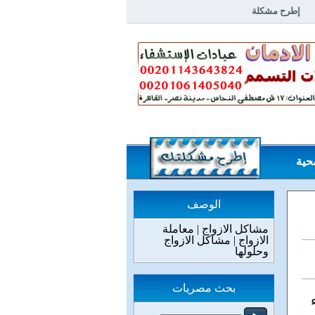
إطرح مشكلة
خلاصة مشاكل وحلول
الردود
حية
الوصف
مشاكل الازواج | معاملة
الازواج | مشاكل الازواج
وحلولها
بحث مصريات