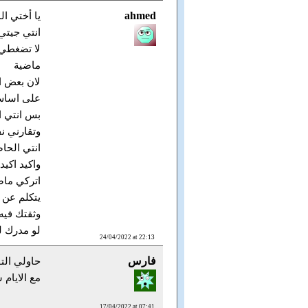
ahmed
يا أختي ا
انتي جيتي
لا تضغطي 
ماضية
لان بعض ا
على اساس 
بس انتي 
وتقارني ن
انتي الحا
واكيد اكيد
اتركي ماض
يتكلم عن 
وثقتك فيه
لو مدرك ل
24/04/2022 at 22:13
فارس
حاولي الت
مع الايام 
17/04/2022 at 07:41