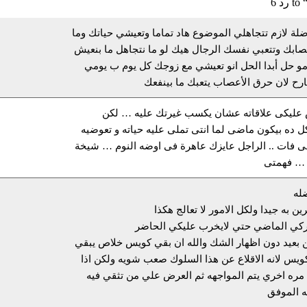
ضلة لازم تتجاهلي الموضوع هاد تماما وتعيشي حياتك وما
ابك وتتعبي نفسك الرجال هيك لو ما نتجاهل ما بنعيش
مو حل أبدا الحل انو تعيشي مع زوجك كل يوم ب يومي
رح لان حرق الأعصاب يتعبك ما بينفعك
عليكى علاقاته عشان يكسب غيرتك عليه … لكن
 ده بيكون ماضى لما انتى تملى عليه حياته و تعوضيه
ى فات .. الراجل عايزك عاهرة فى اوضه النوم … شيخة
 … فهمتى
ضله
ين به جيدا ولكل الامور لا تعالج هكذا
ركي الماضي حتي لايخرب عليكي الحاضر
 بعيد دون اظهار الشك والله ان بقي كويس خلاص يبقي
كويس لانه الاقلاع عن هذا السلوك صعب شويه ولكن اذا
مره اخري يتم المواجهه ثم العرض علي من تثقي فيه
ه الموفق