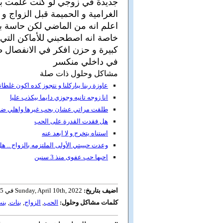
جديدة في زوجي لو كنت علمت بها 
الغرامية و الحميمة قبل الزواج و
اعلم انه من الماضي لكن حاسة بإش
خاصة انه اصطحبني للأماكن التي 
كبيرة و حزن افكر في الانفصال
في داخلي منكسر
مشاكل وحلول ذات صلة
عاوزة ربنا يباركلنا و نتجوز كده اكون غلطان
انا زوجه تانيه وجوزي دايما بيكذب عليا
طلقت مراتي عشان بحب غيرها واهلي ضد 
هل فقدت القدرة على الحب
استناه يتخرج و لا ابعد عنه
وعدت حبيبتي الأولى الملتزمه بالزواج .. 
احبها حب عفوى منذ 3 سنين
اضيف بتاريخ:
Sunday, April 10th, 2022 في 20:45
كلمات مشاكل وحلول:
الحب
,
الزواج
,
بنات
,
بن