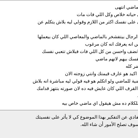
لماضي انتهى
 حياته خلاص وكل اللي فات مات
على نفسك اكثر من اللازم وقولي ليه بلاش يتكلم عن
لرجال بيتفشخر بالماضي والمعاصي اللي كان بيعملها
انه يعرفك انه كان مرغوب
انضف واحسن من كل اللي فات فبلاش تتعبي نفسك
فسك بيهم لانهم ماضي
ضر كله
 اكيد هو عارف قيمتك وانتي زوجته الان
ية للماضي ولو اتكلم هو فيه قولي ليه مباشرة انه بلاش
القرف اللي كان عايش فيه ده لان صورته بتتهز قدامك
لكلام ده مش هيقول اي ماضي خاص بيه
فادي عن التفكير بهذا الموضوع كي لا يأثر على نفسيتك
سوف تصلح الأمور أن شاء الله.